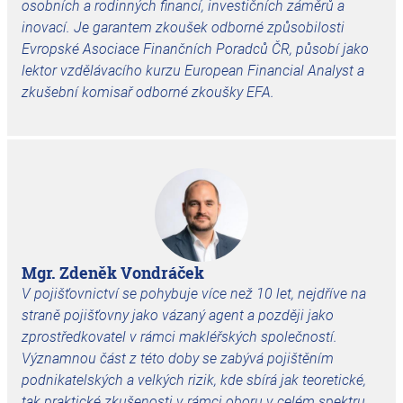
osobních a rodinných financí, investičních záměrů a
inovací. Je garantem zkoušek odborné způsobilosti
Evropské Asociace Finančních Poradců ČR, působí jako
lektor vzdělávacího
kurzu European Financial Analyst a
zkušební komisař odborné zkoušky EFA.
Mgr. Zdeněk Vondráček
V pojišťovnictví se pohybuje více než 10 let, nejdříve na
straně pojišťovny jako vázaný agent a později jako
zprostředkovatel v rámci makléřských společností.
Významnou část z této doby se zabývá pojištěním
podnikatelských a velkých rizik, kde sbírá jak teoretické,
tak praktické zkušenosti v rámci oboru v celém spektru