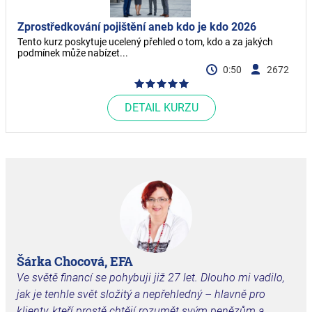
Zprostředkování pojištění aneb kdo je kdo 2026
Tento kurz poskytuje ucelený přehled o tom, kdo a za jakých
podmínek může nabízet...
0:50
2672
DETAIL KURZU
Šárka Chocová, EFA
Ve světě financí se pohybuji již 27 let. Dlouho mi vadilo,
jak je tenhle svět složitý a
nepřehledný – hlavně pro
klienty, kteří prostě chtějí rozumět svým penězům a