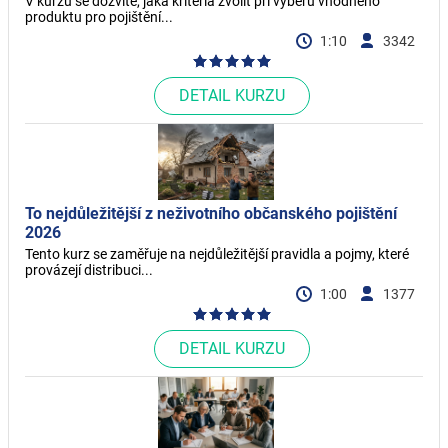
V kurzu se dozvíte, jaká kritéria zvolit při výběru vhodného
produktu pro pojištění...
1:10
3342
DETAIL KURZU
To nejdůležitější z neživotního občanského pojištění
2026
Tento kurz se zaměřuje na nejdůležitější pravidla a pojmy, které
provázejí distribuci...
1:00
1377
DETAIL KURZU