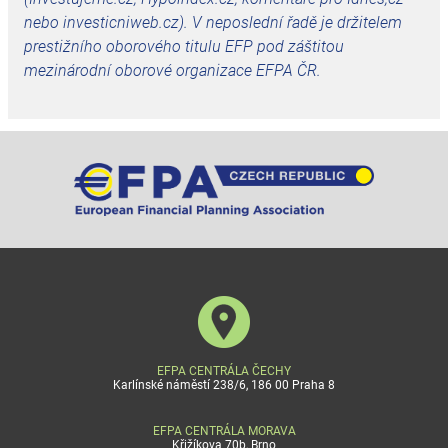
nebo investicniweb.cz). V neposlední řadě je držitelem
prestižního oborového titulu EFP pod záštitou
mezinárodní oborové organizace EFPA ČR.
EFPA CENTRÁLA ČECHY
Karlínské náměstí 238/6, 186 00 Praha 8
EFPA CENTRÁLA MORAVA
Křižíkova 70b, Brno