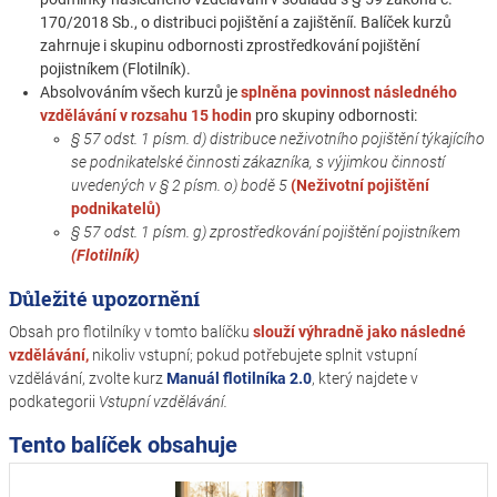
170/2018 Sb., o distribuci pojištění a zajištěníí. Balíček kurzů
zahrnuje i skupinu odbornosti zprostředkování pojištění
pojistníkem (Flotilník).
Absolvováním všech kurzů je
splněna povinnost následného
vzdělávání v rozsahu 15 hodin
pro skupiny odbornosti:
§ 57 odst. 1 písm. d) distribuce neživotního pojištění týkajícího
se podnikatelské činnosti zákazníka, s výjimkou činností
uvedených v § 2 písm. o) bodě 5
(Neživotní pojištění
podnikatelů)
§ 57 odst. 1 písm. g) zprostředkování pojištění pojistníkem
(Flotilník)
Důležité upozornění
Obsah pro flotilníky v tomto balíčku
slouží
výhradně jako následné
vzdělávání,
nikoliv vstupní; pokud potřebujete splnit vstupní
vzdělávání, zvolte kurz
Manuál flotilníka 2.0
, který najdete v
podkategorii
Vstupní vzdělávání.
Tento balíček obsahuje