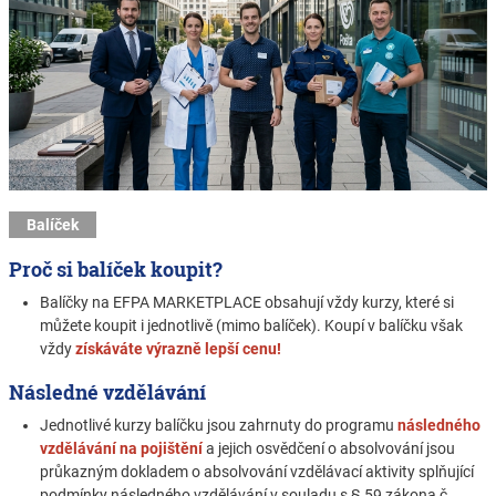
Balíček
Proč si balíček koupit?
Balíčky na EFPA MARKETPLACE obsahují vždy kurzy, které si
můžete koupit i jednotlivě (mimo balíček). Koupí v balíčku však
vždy
získáváte výrazně lepší cenu!
Následné vzdělávání
Jednotlivé kurzy balíčku jsou zahrnuty do programu
následného
vzdělávání na pojištění
a jejich osvědčení o absolvování jsou
průkazným dokladem o absolvování vzdělávací aktivity splňující
podmínky následného vzdělávání v souladu s § 59 zákona č.