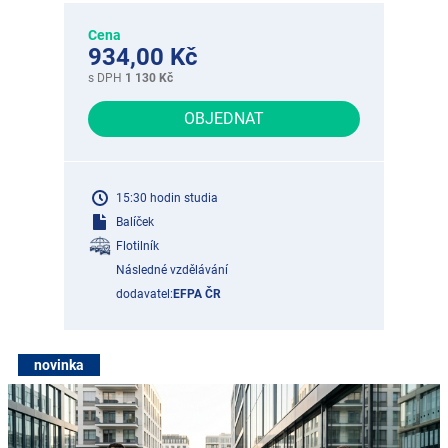
Cena
934,00 Kč
s DPH
1 130 Kč
OBJEDNAT
15:30 hodin studia
Balíček
Flotilník
Následné vzdělávání
dodavatel:
EFPA ČR
novinka