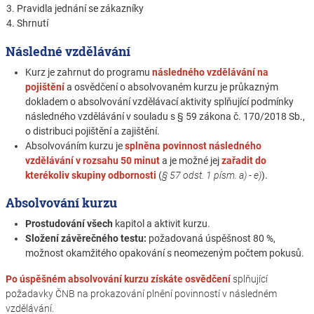
3. Pravidla jednání se zákazníky
4. Shrnutí
Následné vzdělávání
Kurz je zahrnut do programu
následného vzdělávání na
pojištění
a osvědčení o absolvovaném kurzu je průkazným
dokladem o absolvování vzdělávací aktivity splňující podmínky
následného vzdělávání v souladu s § 59 zákona č. 170/2018 Sb.,
o distribuci pojištění a zajištění.
Absolvováním kurzu je
splněna povinnost následného
vzdělávání v rozsahu 50 minut
a je možné jej
zařadit do
kterékoliv skupiny odbornosti
(
§ 57 odst. 1 písm. a) - e)
).
Absolvování kurzu
Prostudování všech
kapitol a aktivit kurzu.
Složení závěrečného testu:
požadovaná úspěšnost 80 %,
možnost okamžitého opakování s neomezeným počtem pokusů.
Po úspěšném absolvování kurzu získáte osvědčení
splňující
požadavky ČNB na prokazování plnění povinností v následném
vzdělávání.