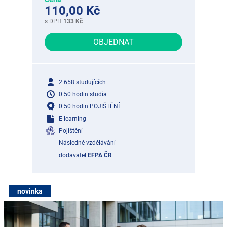
110,00 Kč
s DPH
133 Kč
OBJEDNAT
2 658 studujících
0:50 hodin studia
0:50 hodin POJIŠTĚNÍ
E-learning
Pojištění
Následné vzdělávání
dodavatel:
EFPA ČR
novinka