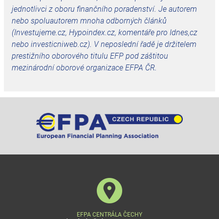
jednotlivci z oboru finančního poradenství. Je autorem
nebo spoluautorem mnoha odborných článků
(Investujeme.cz, Hypoindex.cz, komentáře pro Idnes,cz
nebo investicniweb.cz). V neposlední řadě je držitelem
prestižního oborového titulu EFP pod záštitou
mezinárodní oborové organizace EFPA ČR.
EFPA CENTRÁLA ČECHY