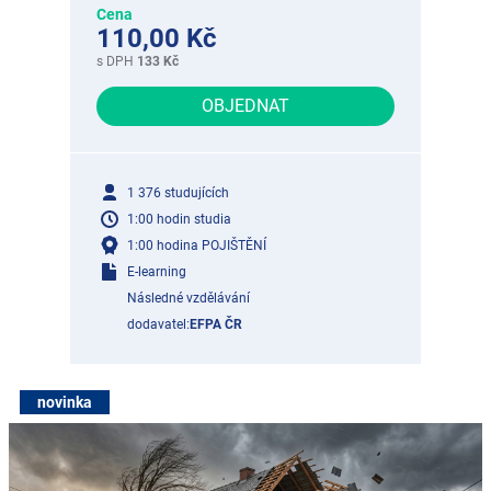
Cena
110,00 Kč
s DPH
133 Kč
OBJEDNAT
1 376 studujících
1:00 hodin studia
1:00 hodina POJIŠTĚNÍ
E-learning
Následné vzdělávání
dodavatel:
EFPA ČR
novinka