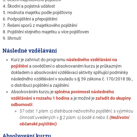
4. Škodní a pojistná událost
5. Hodnota majetku podle pojišťovny
6. Podpojištění a přepojištění
7. Řešení sporů z majetkového pojištění
8. Pojištění stejného majetku u více pojišťoven
9. Shrnutí
Následné vzdělávání
Kurz je zahrnut do programu
následného vzdělávání na
pojištění
a osvědčení o absolvovaném kurzu je průkazným
dokladem o absolvování vzdělávací aktivity splňující podmínky
následného vzdělávání v souladu s § 59 zákona č. 170/2018 Sb.,
o distribuci pojištění a zajištění.
Absolvováním kurzu je
splněna povinnost následného
vzdělávání v rozsahu 1 hodina
a je možné je
zařadit do skupiny
odbornosti:
57 odst. 1 písm. c) distribuce neživotního pojištění, s výjimkou
činností uvedených v § 2 písm. o) bodě 4 nebo 5
(Neživotní
občanské pojištění)
Absolvování kurzu