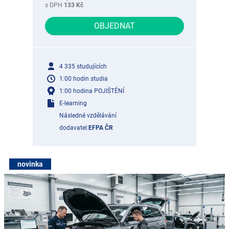
s DPH
133 Kč
OBJEDNAT
4 335 studujících
1:00 hodin studia
1:00 hodina POJIŠTĚNÍ
E-learning
Následné vzdělávání
dodavatel:
EFPA ČR
novinka