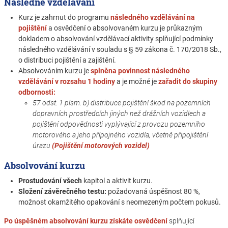
Následné vzdělávání
Kurz je zahrnut do programu
následného vzdělávání na
pojištění
a osvědčení o absolvovaném kurzu je průkazným
dokladem o absolvování vzdělávací aktivity splňující podmínky
následného vzdělávání v souladu s § 59 zákona č. 170/2018 Sb.,
o distribuci pojištění a zajištění.
Absolvováním kurzu je
splněna povinnost následného
vzdělávání v rozsahu 1 hodiny
a je možné je
zařadit do skupiny
odbornosti:
57 odst. 1 písm. b) distribuce pojištění škod na pozemních
dopravních prostředcích jiných než drážních vozidlech a
pojištění odpovědnosti vyplývající z provozu pozemního
motorového a jeho přípojného vozidla, včetně připojištění
úrazu
(Pojištění motorových vozidel)
Absolvování kurzu
Prostudování všech
kapitol a aktivit kurzu.
Složení závěrečného testu:
požadovaná úspěšnost 80 %,
možnost okamžitého opakování s neomezeným počtem pokusů.
Po úspěšném absolvování kurzu získáte osvědčení
splňující