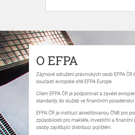
O EFPA
Zájmové sdružení právnických osob EFPA ČR by
součástí evropské sítě EFPA Europe.
Cílem EFPA ČR je podporovat a zavést evropské
standardy do služeb ve finančním poradenství
EFPA ČR je institucí akreditovanou ČNB pro p
způsobilosti pro makléře, investiční a finanční
osoby zajišťující distribuci pojištění.