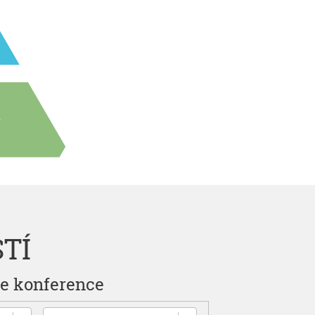
ví
%
TÍ
je konference