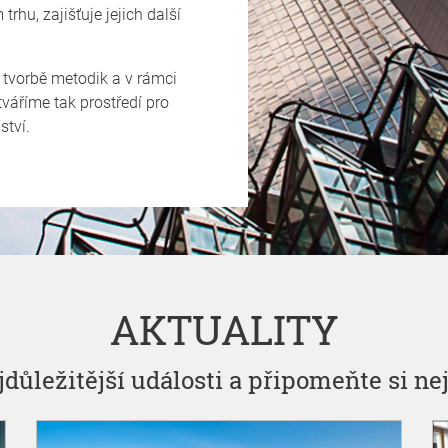
hu, zajišťuje jejich další
 tvorbě metodik a v rámci
tváříme tak prostředí pro
ství.
AKTUALITY
ejdůležitější události a připomeňte si n