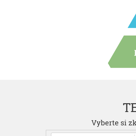
P
T
Vyberte si z