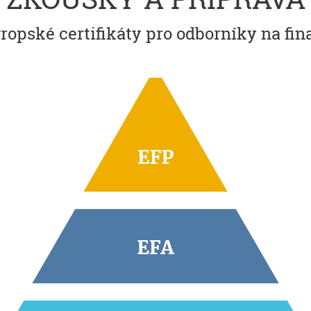
vropské certifikáty pro odborníky na fi
EUROPEAN FINANCIAL PLANNER
Novinka 2018
Nejvyšší evropský titul a certifikát
v oblasti finančního poradenství a plánování