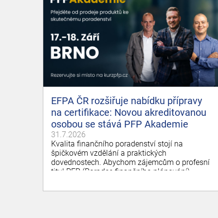
EFPA ČR rozšiřuje nabídku přípravy
na certifikace: Novou akreditovanou
osobou se stává PFP Akademie
31.7.2026
Kvalita finančního poradenství stojí na
špičkovém vzdělání a praktických
dovednostech. Abychom zájemcům o profesní
titul PFP (Poradce finančního plánování)
zajistili tu nejlepší možnou přípravu na
vykonání zkoušky, udělali jsme další významný
krok v rozvoji našeho vzdělávacího
ekosystému.