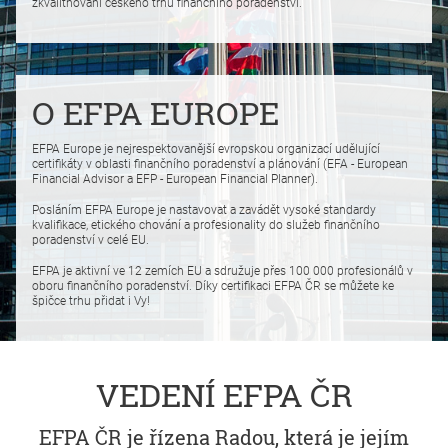
zkvalitňování českého trhu finančního poradenství.
O EFPA EUROPE
EFPA Europe je nejrespektovanější evropskou organizací udělující
certifikáty v oblasti finančního poradenství a plánování (EFA - European
Financial Advisor a EFP - European Financial Planner).
Posláním EFPA Europe je nastavovat a zavádět vysoké standardy
kvalifikace, etického chování a profesionality do služeb finančního
poradenství v celé EU.
EFPA je aktivní ve 12 zemích EU a sdružuje přes 100 000 profesionálů v
oboru finančního poradenství. Díky certifikaci EFPA ČR se můžete ke
špičce trhu přidat i Vy!
VEDENÍ EFPA ČR
EFPA ČR je řízena Radou, která je jejím