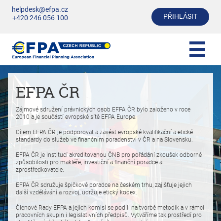
helpdesk@efpa.cz
PŘIHLÁSIT
+420 246 056 100
EFPA ČR
Zájmové sdružení právnických osob EFPA ČR bylo založeno v roce
2010 a je součástí evropské sítě EFPA Europe.
Cílem EFPA ČR je podporovat a zavést evropské kvalifikační a etické
standardy do služeb ve finančním poradenství v ČR a na Slovensku.
EFPA ČR je institucí akreditovanou ČNB pro pořádání zkoušek odborné
způsobilosti pro makléře, investiční a finanční poradce a
zprostředkovatele.
EFPA ČR sdružuje špičkové poradce na českém trhu, zajišťuje jejich
další vzdělávání a rozvoj, udržuje etický kodex.
Členové Rady EFPA a jejích komisí se podílí na tvorbě metodik a v rámci
pracovních skupin i legislativních předpisů. Vytváříme tak prostředí pro