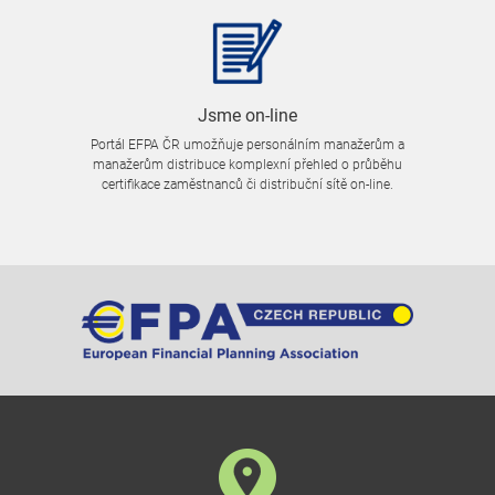
Jsme on-line
Portál EFPA ČR umožňuje personálním manažerům a
manažerům distribuce komplexní přehled o průběhu
certifikace zaměstnanců či distribuční sítě on-line.