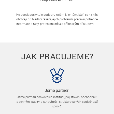
Helpdesk poskytuje podporu našim klientům, kteří se na nás
obracejí při hledání řešení jejich problémů, předává potřebné
informace a rady, profesionálně a s přátelským přístupem.
JAK PRACUJEME?
Jsme partneři
Jsme partneři bankovních institucí, pojišťoven, obchodníků
s cennými papíry, distributorů - strukturovaných společností
i poolů.