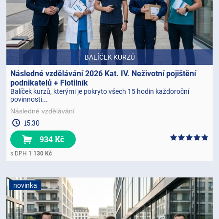
BALÍČEK KURZŮ
Následné vzdělávání 2026 Kat. IV. Neživotní pojištění
podnikatelů + Flotilník
Balíček kurzů, kterými je pokryto všech 15 hodin každoroční
povinnosti...
Následné vzdělávání
15:30
934 Kč
s DPH
1 130 Kč
novinka