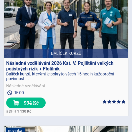
BALÍČEK KURZŮ
Následné vzdělávání 2026 Kat. V. Pojištění velkých
pojistných rizik + Flotilník
Balíček kurzů, kterými je pokryto všech 15 hodin každoroční
povinnosti...
Následné vzdělávání
15:00
934 Kč
s DPH
1 130 Kč
novinka