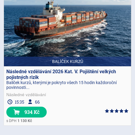
BALÍČEK KURZŮ
Následné vzdělávání 2026 Kat. V. Pojištění velkých
pojistných rizik
Balíček kurzů, kterými je pokryto všech 15 hodin každoroční
povinnosti...
Následné vzdělávání
15:35
66
934 Kč
s DPH
1 130 Kč