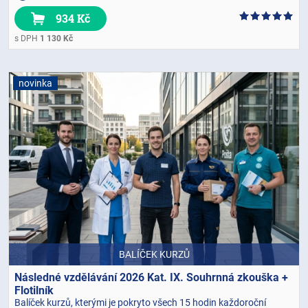
934 Kč
s DPH
1 130 Kč
novinka
BALÍČEK KURZŮ
Následné vzdělávání 2026 Kat. IX. Souhrnná zkouška +
Flotilník
Balíček kurzů, kterými je pokryto všech 15 hodin každoroční