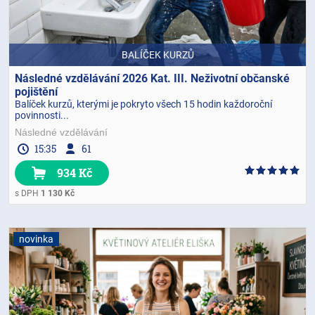
BALÍČEK KURZŮ
Následné vzdělávání 2026 Kat. III. Neživotní občanské
pojištění
Balíček kurzů, kterými je pokryto všech 15 hodin každoroční
povinnosti...
Následné vzdělávání
15:35
61
934 Kč
s DPH
1 130 Kč
novinka