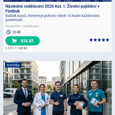
Následné vzdělávání 2026 Kat. I. Životní pojištění +
Flotilník
Balíček kurzů, kterými je pokryto všech 15 hodin každoroční
povinnosti...
Následné vzdělávání
15:40
934 Kč
s DPH
1 130 Kč
novinka