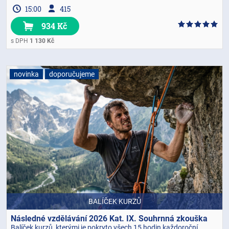
15:00
415
934 Kč
s DPH
1 130 Kč
novinka
doporučujeme
BALÍČEK KURZŮ
Následné vzdělávání 2026 Kat. IX. Souhrnná zkouška
Balíček kurzů, kterými je pokryto všech 15 hodin každoroční