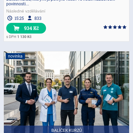
povinnosti...
Následné vzdělávání
15:25
833
934 Kč
s DPH
1 130 Kč
novinka
BALÍČEK KURZŮ