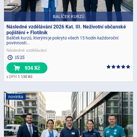
BALÍČEK KURZŮ
Následné vzdělávání 2026 Kat. III. Neživotní občanské
pojištění + Flotilník
Balíček kurzů, kterými je pokryto všech 15 hodin každoroční
povinnosti...
Následné vzdělávání
15:25
934 Kč
s DPH
1 130 Kč
novinka