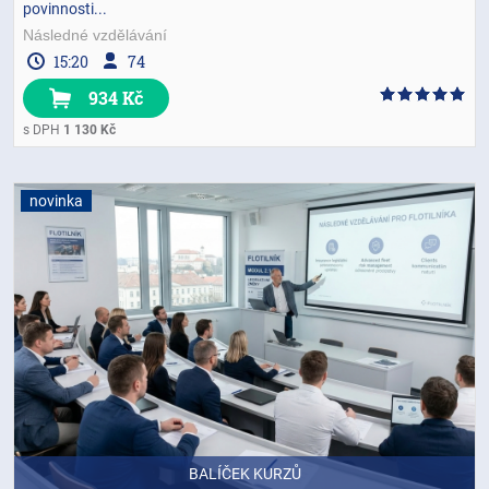
povinnosti...
Následné vzdělávání
15:20
74
934 Kč
s DPH
1 130 Kč
novinka
BALÍČEK KURZŮ