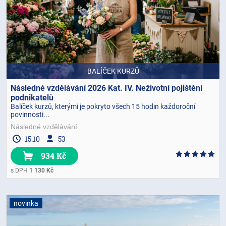
BALÍČEK KURZŮ
Následné vzdělávání 2026 Kat. IV. Neživotní pojištění
podnikatelů
Balíček kurzů, kterými je pokryto všech 15 hodin každoroční
povinnosti...
Následné vzdělávání
15:10
53
934 Kč
s DPH
1 130 Kč
novinka