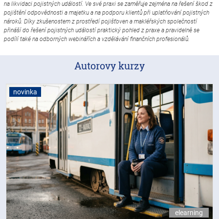
na likvidaci pojistných událostí. Ve své praxi se zaměřuje zejména na řešení škod z
pojištění odpovědnosti a majetku a na podporu klientů při uplatňování pojistných
nároků. Díky zkušenostem z prostředí pojišťoven a makléřských společností
přináší do řešení pojistných událostí praktický pohled z praxe a pravidelně se
podílí také na odborných webinářích a vzdělávání finančních profesionálů.
Autorovy kurzy
novinka
elearning