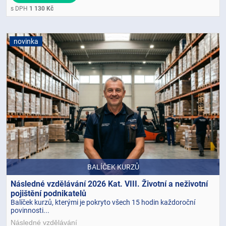
s DPH
1 130 Kč
novinka
BALÍČEK KURZŮ
Následné vzdělávání 2026 Kat. VIII. Životní a neživotní
pojištění podnikatelů
Balíček kurzů, kterými je pokryto všech 15 hodin každoroční
povinnosti...
Následné vzdělávání