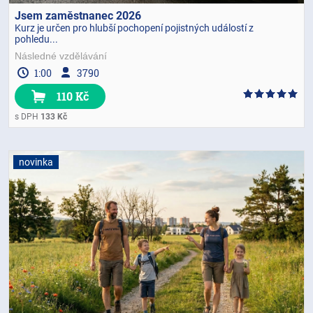
Jsem zaměstnanec 2026
Kurz je určen pro hlubší pochopení pojistných událostí z
pohledu...
Následné vzdělávání
1:00
3790
110 Kč
s DPH
133 Kč
novinka