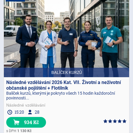
BALÍČEK KURZŮ
Následné vzdělávání 2026 Kat. VII. Životní a neživotní
občanské pojištění + Flotilník
Balíček kurzů, kterými je pokryto všech 15 hodin každoroční
povinnosti...
Následné vzdělávání
15:20
28
934 Kč
s DPH
1 130 Kč