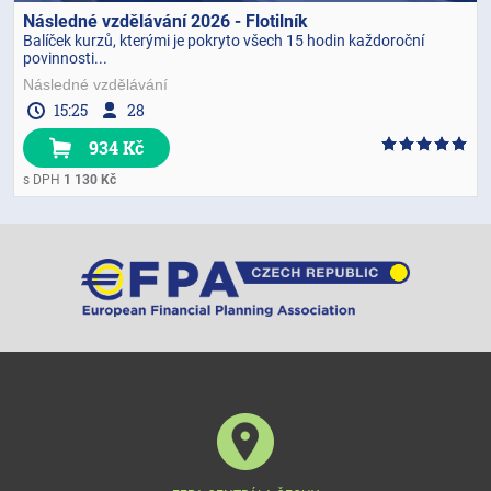
Následné vzdělávání 2026 - Flotilník
Balíček kurzů, kterými je pokryto všech 15 hodin každoroční
povinnosti...
Následné vzdělávání
15:25
28
934 Kč
s DPH
1 130 Kč