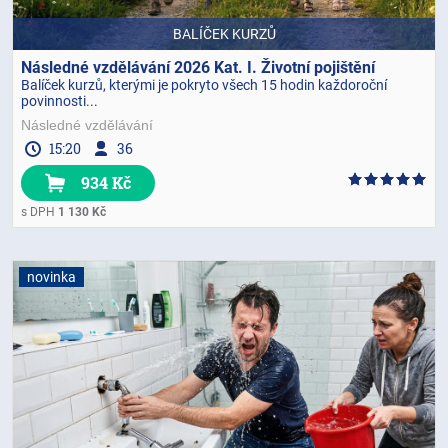
BALÍČEK KURZŮ
Následné vzdělávání 2026 Kat. I. Životní pojištění
Balíček kurzů, kterými je pokryto všech 15 hodin každoroční
povinnosti...
Následné vzdělávání
15:20
36
934 Kč
s DPH
1 130 Kč
novinka