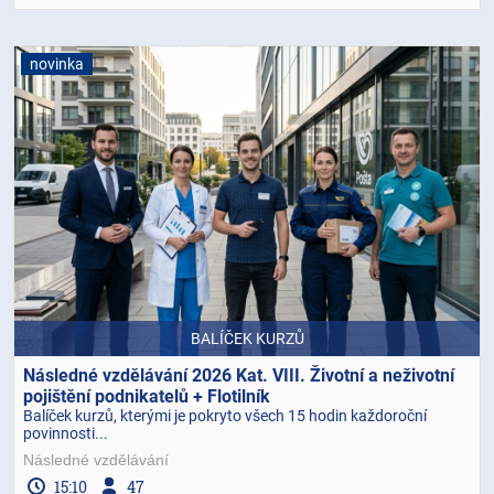
novinka
BALÍČEK KURZŮ
Následné vzdělávání 2026 Kat. VIII. Životní a neživotní
pojištění podnikatelů + Flotilník
Balíček kurzů, kterými je pokryto všech 15 hodin každoroční
povinnosti...
Následné vzdělávání
15:10
47