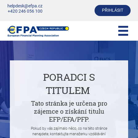
helpdesk@efpa.cz
PŘIHLÁSIT
+420 246 056 100
PORADCI S
TITULEM
Tato stránka je určena pro
zájemce o získání titulu
EFP/EFA/PFP.
Pokud by vás zajímalo něco, co na této stránce
nenajdete, kontaktujte manažerku vzdělávání