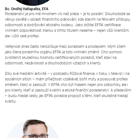
Bc. Ondřej Hatlapatka,
EFA
Poradenství je pro mě mnohem víc než práce – je to poslání. Dlouhodobě se
věnuji osvětě v oblasti finančního plánování, kde stavím na férovém přístupu,
odbornosti a dodržování etického kodexu. Jako držitel EFPA certifikace
vnímám odpovědnost, kterou s tímto titulem neseme – nejen vůči klientům,
ale i vůči celé profesi.
Veřejnost dnes často nerozlišuje mezi poradcem a prodejcem. Mým cílem
jako člena poradního orgánu EFPA je toto vnímání změnit. Chci pomoci
zviditelnit skutečnou hodnotu certifikovaných poradců, kteří staví na
odbornosti, nezávislosti a dlouhodobých vztazích s klienty.
Díky své mediální aktivitě – v podcastu Růžové finance, v tisku, v televizi i na
sociálních sítích – mám příležitost vzdělávat, bořit mýty a posouvat profesi
směrem, který si zaslouží. V EFPA chci být hlasem nejen pro odborníky, ale i
pro klienty, kteří si zaslouží kvalitní a etické finanční poradenství. A především
– budu hledat cesty, jak EFPA poradce propojit s těmi, kteří skutečně hledají
kvalitu.