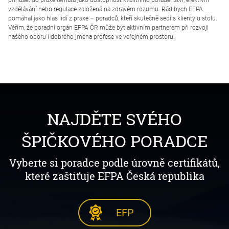
přinášet do praxe témata jako dostupnost kvalitního poradenství, efektivní
vzdělávání nebo regulace založená na zdravém rozumu. Rád bych EFPA
pomáhal jako hlas lidí z praxe – poradců, kteří skutečně sedí s klienty u stolu.
Věřím, že poradní orgán EFPA ČR může být aktivním partnerem při rozvoji
našeho oboru i dobrého jména profese ve veřejném prostoru.
NAJDĚTE SVÉHO
ŠPIČKOVÉHO PORADCE
Vyberte si poradce podle úrovně certifikátů,
které zaštiťuje EFPA Česká republika
EFP