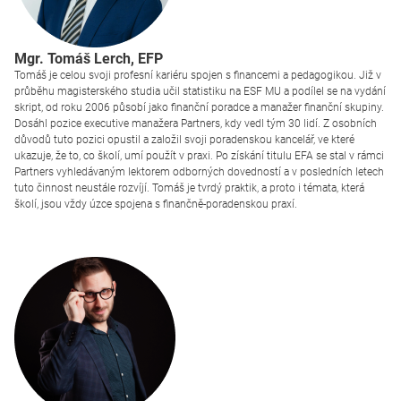
Mgr. Tomáš Lerch,
EFP
Tomáš je celou svoji profesní kariéru spojen s financemi a pedagogikou. Již v
průběhu magisterského studia učil statistiku na ESF MU a podílel se na vydání
skript, od roku 2006 působí jako finanční poradce a manažer finanční skupiny.
Dosáhl pozice executive manažera Partners, kdy vedl tým 30 lidí. Z osobních
důvodů tuto pozici opustil a založil svoji poradenskou kancelář, ve které
ukazuje, že to, co školí, umí použít v praxi. Po získání titulu EFA se stal v rámci
Partners vyhledávaným lektorem odborných dovedností a v posledních letech
tuto činnost neustále rozvíjí. Tomáš je tvrdý praktik, a proto i témata, která
školí, jsou vždy úzce spojena s finančně-poradenskou praxí.