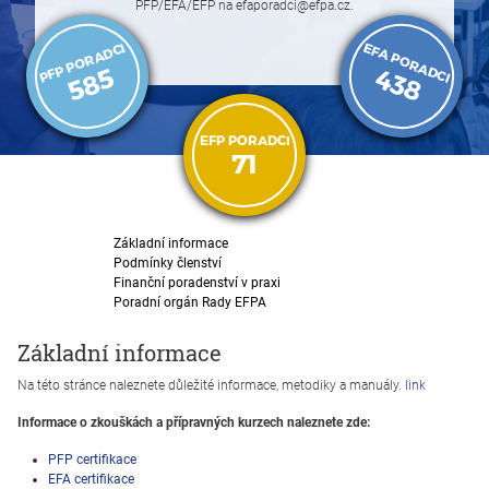
PFP/EFA/EFP na efaporadci@efpa.cz.
EFA PORADCI
PFP PORADCI
585
438
EFP PORADCI
71
Základní informace
Podmínky členství
Finanční poradenství v praxi
Poradní orgán Rady EFPA
Základní informace
Na této stránce naleznete důležité informace, metodiky a manuály.
link
Informace o zkouškách a přípravných kurzech naleznete zde:
PFP certifikace
EFA certifikace