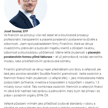
Josef Soumar,
EFP
Ve financích se pohybuji více než deset let a dlouhodobě prosazuji
profesionální, transparentní a placené poradenství postavené na důvěře a
odbornosti. Jsem spoluzakladatelem firmy Finančníci, která se věnuje
investičnímu plánování a budování majetku klientů s důrazem na etiku,
odbornost a dlouhodobou udržitelnost. Máme letité zkušenosti s
placeným
poradenstvím formou přímé fakturace
– ať už jednorázově, na bázi servisního
modelu, nebo prostřednictvím správcovské odměny.
Finanční gramotnosti se věnuji nejen přednáškami pro školy a veřejnost, ale
také jako porotce celostátní Soutěže finanční gramotnosti. Vedle osobních a
firemních financí mám zkušenosti i z veřejné sféry – jako místostarosta města
zodpovídám za finance, investice a hospodaření s rozpočtem v objemu 1,5
miliardy korun ročně. Tato kombinace osobních, firemních a veřejných financí
mi dává širší nadhled nad správou a plánováním, který bych rád přinesl i do
práce v poradním orgánu EFPA ČR.
Veřejné působení vnímám jako příležitost zvyšovat standardy v oboru a