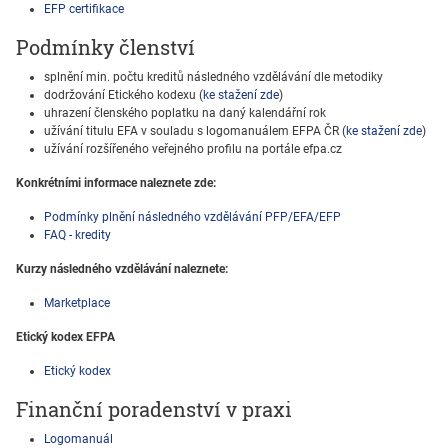
EFP certifikace
Podmínky členství
splnění min. počtu kreditů následného vzdělávání dle metodiky
dodržování Etického kodexu (
ke stažení zde
)
uhrazení členského poplatku na daný kalendářní rok
užívání titulu EFA v souladu s logomanuálem EFPA ČR (
ke stažení zde
)
užívání rozšířeného veřejného profilu na portále efpa.cz
Konkrétními informace naleznete zde:
Podmínky plnění následného vzdělávání PFP/EFA/EFP
FAQ - kredity
Kurzy následného vzdělávání naleznete:
Marketplace
Etický kodex EFPA
Etický kodex
Finanční poradenství v praxi
Logomanuál