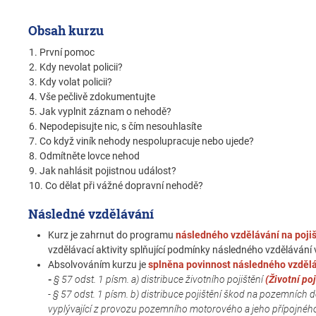
Obsah kurzu
1. První pomoc
2. Kdy nevolat policii?
3. Kdy volat policii?
4. Vše pečlivě zdokumentujte
5. Jak vyplnit záznam o nehodě?
6. Nepodepisujte nic, s čím nesouhlasíte
7. Co když viník nehody nespolupracuje nebo ujede?
8. Odmítněte lovce nehod
9. Jak nahlásit pojistnou událost?
10. Co dělat při vážné dopravní nehodě?
Následné vzdělávání
Kurz je zahrnut do programu
následného vzdělávání na pojiš
vzdělávací aktivity splňující podmínky následného vzdělávání v
Absolvováním kurzu je
splněna povinnost následného vzdělá
-
§ 57 odst. 1 písm. a) distribuce životního pojištění
(Životní poj
- § 57 odst. 1 písm. b) distribuce pojištění škod na pozemních
vyplývající z provozu pozemního motorového a jeho přípojného 