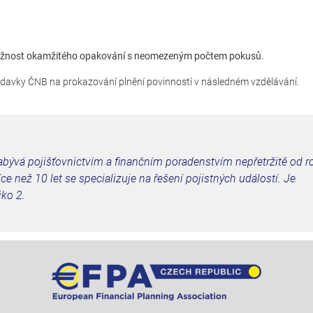
žnost okamžitého opakování s neomezeným počtem pokusů.
adavky ČNB na prokazování plnění povinností v následném vzdělávání.
zabývá pojišťovnictvím a finančním poradenstvím nepřetržitě od r
e než 10 let se specializuje na řešení pojistných událostí. Je
iko 2.