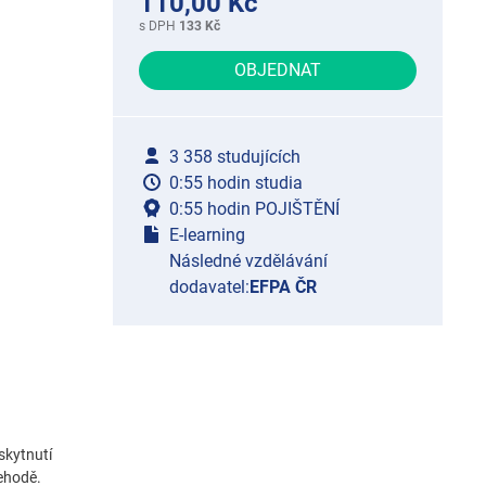
110,00 Kč
s DPH
133 Kč
OBJEDNAT
3 358 studujících
0:55 hodin studia
0:55 hodin POJIŠTĚNÍ
E-learning
Následné vzdělávání
dodavatel:
EFPA ČR
skytnutí
nehodě.