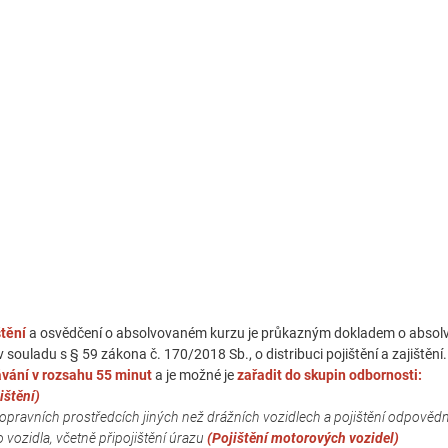
tění
a osvědčení o absolvovaném kurzu je průkazným dokladem o absol
 souladu s § 59 zákona č. 170/2018 Sb., o distribuci pojištění a zajištění.
vání v rozsahu 55 minut
a je možné je
zařadit do skupin odbornosti:
ištění)
 dopravních prostředcích jiných než drážních vozidlech a pojištění odpovědn
vozidla, včetně připojištění úrazu
(Pojištění motorových vozidel)