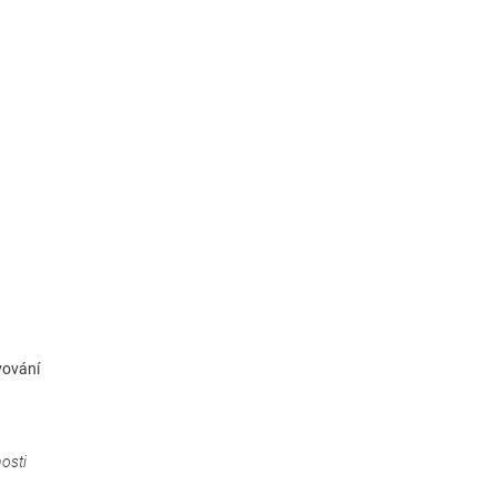
vování
osti