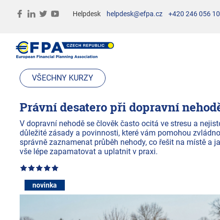
Helpdesk
helpdesk@efpa.cz
+420 246 056 1
VŠECHNY KURZY
Právní desatero při dopravní nehod
V dopravní nehodě se člověk často ocitá ve stresu a nejis
důležité zásady a povinnosti, které vám pomohou zvládnout 
správně zaznamenat průběh nehody, co řešit na místě a ja
vše lépe zapamatovat a uplatnit v praxi.
novinka