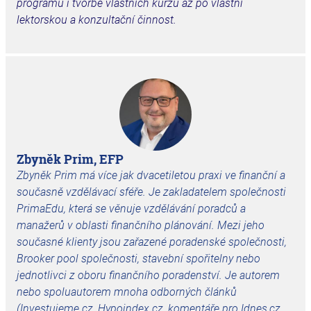
programů i tvorbě vlastních kurzů až po vlastní
lektorskou a konzultační činnost.
Zbyněk Prim, EFP
Zbyněk Prim má více jak dvacetiletou praxi ve finanční a
současně vzdělávací sféře. Je zakladatelem společnosti
PrimaEdu, která se věnuje vzdělávání poradců a
manažerů v oblasti finančního plánování. Mezi jeho
současné klienty jsou zařazené poradenské společnosti,
Brooker pool společnosti, stavební spořitelny nebo
jednotlivci z oboru finančního poradenství. Je autorem
nebo spoluautorem mnoha odborných článků
(Investujeme.cz, Hypoindex.cz, komentáře pro Idnes,cz