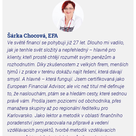
Šárka Chocová, EFA
Ve světě financí se pohybuji již 27 let. Dlouho mi vadilo,
jak je tenhle svět složitý a
nepřehledný – hlavně pro
klienty, kteří prostě chtějí rozumět svým penězům a
rozhodnutím. Díky zkušenostem z velkých firem, menších
týmů i z práce v terénu dokážu najít řešení, která dávají
smysl. A hlavně – která fungují.
Jsem certifikovaná jako
European Financial Advisor, ale víc než titul mě definuje
to, že naslouchám, ptám se a hledám cesty, které sednou
právě vám. Prošla jsem pozicemi od obchodníka, přes
manažera skupiny až po regionální ředitelku pro
Karlovarsko. Jako lektor a metodik v oblasti finančního
poradenství jsem pracovala na přípravě a vedení
vzdělávacích projektů, tvorbě metodik vzdělávacích