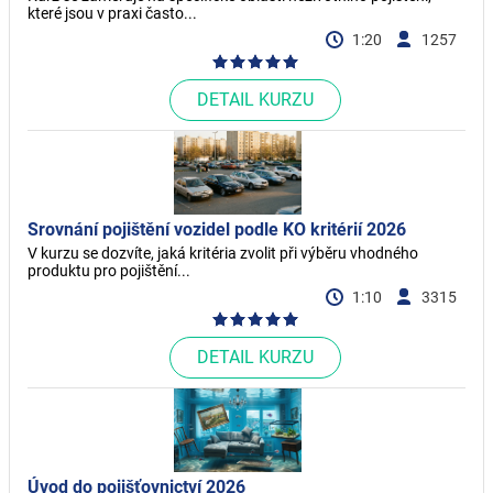
které jsou v praxi často...
1:20
1257
DETAIL KURZU
Srovnání pojištění vozidel podle KO kritérií 2026
V kurzu se dozvíte, jaká kritéria zvolit při výběru vhodného
produktu pro pojištění...
1:10
3315
DETAIL KURZU
Úvod do pojišťovnictví 2026