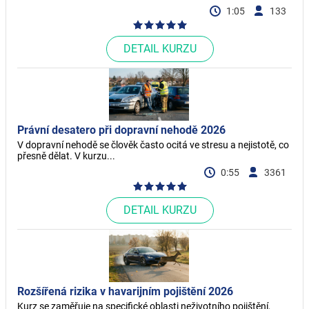
1:05
133
DETAIL KURZU
Právní desatero při dopravní nehodě 2026
V dopravní nehodě se člověk často ocitá ve stresu a nejistotě, co
přesně dělat. V kurzu...
0:55
3361
DETAIL KURZU
Rozšířená rizika v havarijním pojištění 2026
Kurz se zaměřuje na specifické oblasti neživotního pojištění,