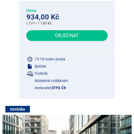
Cena
934,00 Kč
s DPH
1 130 Kč
OBJEDNAT
15:10 hodin studia
Balíček
Flotilník
Následné vzdělávání
dodavatel:
EFPA ČR
novinka