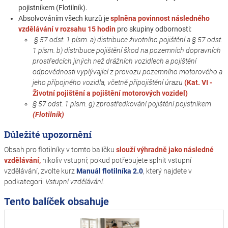
pojistníkem (Flotilník).
Absolvováním všech kurzů je
splněna povinnost následného
vzdělávání v rozsahu 15 hodin
pro skupiny odbornosti:
§ 57 odst. 1 písm. a) distribuce životního pojištění a § 57 odst.
1 písm. b) distribuce pojištění škod na pozemních dopravních
prostředcích jiných než drážních vozidlech a pojištění
odpovědnosti vyplývající z provozu pozemního motorového a
jeho přípojného vozidla, včetně připojištění úrazu
(Kat. VI -
Životní pojištění a pojištění motorových vozidel)
§ 57 odst. 1 písm. g) zprostředkování pojištění pojistníkem
(Flotilník)
Důležité upozornění
Obsah pro flotilníky v tomto balíčku
slouží
výhradně jako následné
vzdělávání,
nikoliv vstupní; pokud potřebujete splnit vstupní
vzdělávání, zvolte kurz
Manuál flotilníka 2.0
, který najdete v
podkategorii
Vstupní vzdělávání.
Tento balíček obsahuje