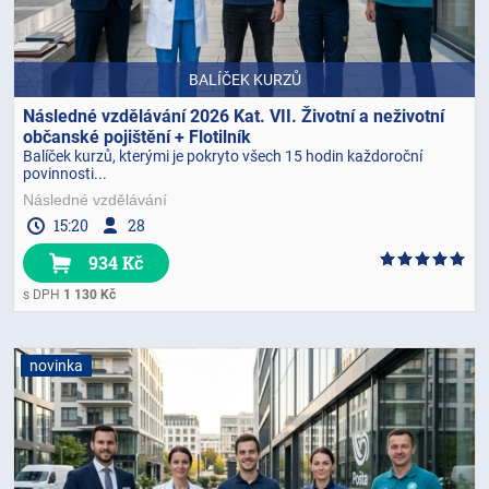
BALÍČEK KURZŮ
Následné vzdělávání 2026 Kat. VII. Životní a neživotní
občanské pojištění + Flotilník
Balíček kurzů, kterými je pokryto všech 15 hodin každoroční
povinnosti...
Následné vzdělávání
15:20
28
934 Kč
s DPH
1 130 Kč
novinka