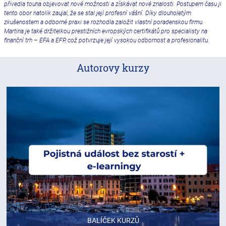
přivedla touha objevovat nové možnosti a získávat nové znalosti. Postupem času ji
tento obor natolik zaujal, že se stal její profesní vášní. Díky dlouholetým
zkušenostem a odborné praxi se rozhodla založit vlastní poradenskou firmu.
Martina je také držitelkou prestižních evropských certifikátů pro specialisty na
finanční trh – EFA a EFP, což potvrzuje její vysokou odbornost a profesionalitu.
Autorovy kurzy
BALÍČEK KURZŮ