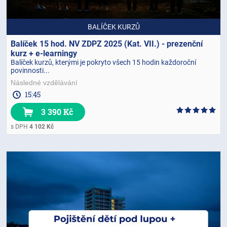
BALÍČEK KURZŮ
Balíček 15 hod. NV ZDPZ 2025 (Kat. VII.) - prezenční
kurz + e-learningy
Balíček kurzů, kterými je pokryto všech 15 hodin každoroční
povinnosti...
Následné vzdělávání
15:45
3 390 Kč
s DPH
4 102 Kč