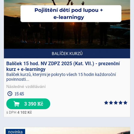
BALÍČEK KURZŮ
Balíček 15 hod. NV ZDPZ 2025 (Kat. VII.) - prezenční
kurz + e-learningy
Balíček kurzů, kterými je pokryto všech 15 hodin každoroční
povinnosti...
Následné vzdělávání
15:45
3 390 Kč
s DPH
4 102 Kč
novinka