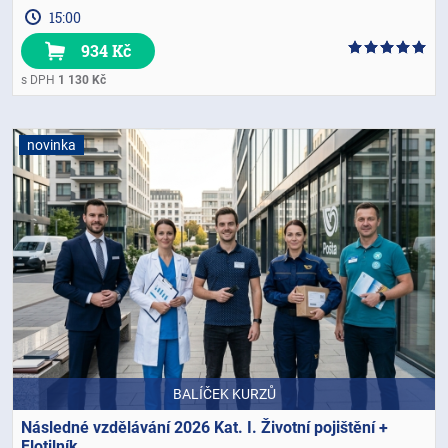
15:00
934 Kč
s DPH
1 130 Kč
novinka
BALÍČEK KURZŮ
Následné vzdělávání 2026 Kat. I. Životní pojištění +
Flotilník