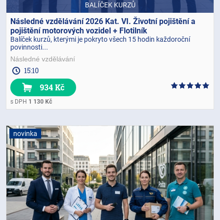
BALÍČEK KURZŮ
Následné vzdělávání 2026 Kat. VI. Životní pojištění a
pojištění motorových vozidel + Flotilník
Balíček kurzů, kterými je pokryto všech 15 hodin každoroční
povinnosti...
Následné vzdělávání
15:10
934 Kč
s DPH
1 130 Kč
novinka