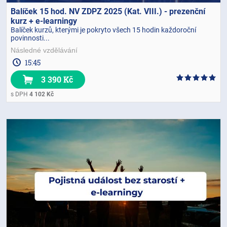
Balíček 15 hod. NV ZDPZ 2025 (Kat. VIII.) - prezenční
kurz + e-learningy
Balíček kurzů, kterými je pokryto všech 15 hodin každoroční
povinnosti...
Následné vzdělávání
15:45
3 390 Kč
s DPH
4 102 Kč