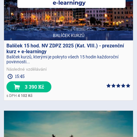
BALÍČEK KURZŮ
Balíček 15 hod. NV ZDPZ 2025 (Kat. VIII.) - prezenční
kurz + e-learningy
Balíček kurzů, kterými je pokryto všech 15 hodin každoroční
povinnosti...
Následné vzdělávání
15:45
3 390 Kč
s DPH
4 102 Kč