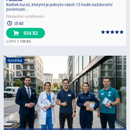
Balíček kurzů, kterými je pokryto všech 15 hodin každoroční
povinnosti...
Následné vzdělávání
15:40
934 Kč
s DPH
1 130 Kč
novinka