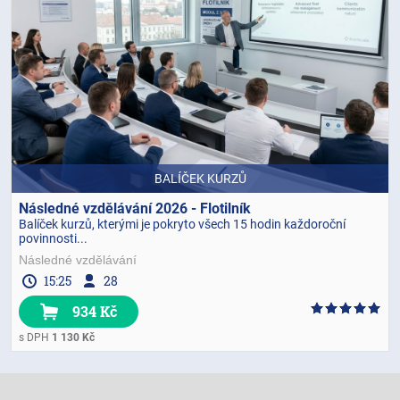
BALÍČEK KURZŮ
Následné vzdělávání 2026 - Flotilník
Balíček kurzů, kterými je pokryto všech 15 hodin každoroční
povinnosti...
Následné vzdělávání
15:25
28
934 Kč
s DPH
1 130 Kč