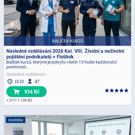
BALÍČEK KURZŮ
Následné vzdělávání 2026 Kat. VIII. Životní a neživotní
pojištění podnikatelů + Flotilník
Balíček kurzů, kterými je pokryto všech 15 hodin každoroční
povinnosti...
Následné vzdělávání
15:10
47
934 Kč
s DPH
1 130 Kč
novinka