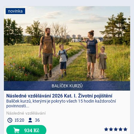
novinka
BALÍČEK KURZŮ
Následné vzdělávání 2026 Kat. I. Životní pojištění
Balíček kurzů, kterými je pokryto všech 15 hodin každoroční
povinnosti...
Následné vzdělávání
15:20
36
934 Kč