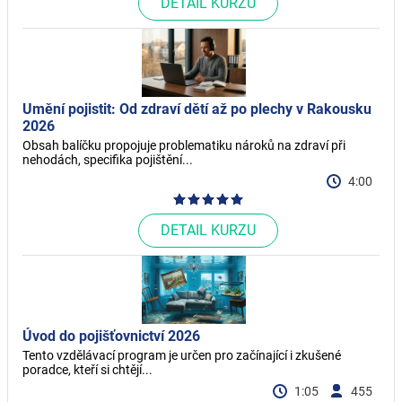
DETAIL KURZU
Umění pojistit: Od zdraví dětí až po plechy v Rakousku
2026
Obsah balíčku propojuje problematiku nároků na zdraví při
nehodách, specifika pojištění...
4:00
DETAIL KURZU
Úvod do pojišťovnictví 2026
Tento vzdělávací program je určen pro začínající i zkušené
poradce, kteří si chtějí...
1:05
455