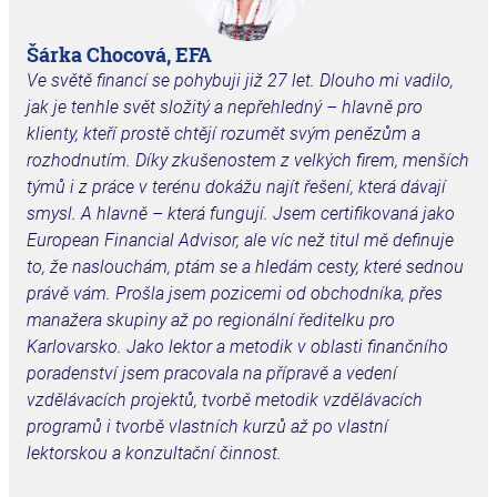
Šárka Chocová, EFA
Ve světě financí se pohybuji již 27 let. Dlouho mi vadilo,
jak je tenhle svět složitý a
nepřehledný – hlavně pro
klienty, kteří prostě chtějí rozumět svým penězům a
rozhodnutím. Díky zkušenostem z velkých firem, menších
týmů i z práce v terénu dokážu najít řešení, která dávají
smysl. A hlavně – která fungují.
Jsem certifikovaná jako
European Financial Advisor, ale víc než titul mě definuje
to, že naslouchám, ptám se a hledám cesty, které sednou
právě vám. Prošla jsem pozicemi od obchodníka, přes
manažera skupiny až po regionální ředitelku pro
Karlovarsko. Jako lektor a metodik v oblasti finančního
poradenství jsem pracovala na přípravě a vedení
vzdělávacích projektů, tvorbě metodik vzdělávacích
programů i tvorbě vlastních kurzů až po vlastní
lektorskou a konzultační činnost.