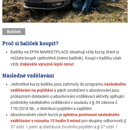
Balíček
Proč si balíček koupit?
Balíčky na EFPA MARKETPLACE obsahují vždy kurzy, které si
můžete koupit i jednotlivě (mimo balíček). Koupí v balíčku však
vždy
získáváte výrazně lepší cenu!
Následné vzdělávání
Jednotlivé kurzy balíčku jsou zahrnuty do programu
následného
vzdělávání na pojištění
a jejich osvědčení o absolvování jsou
průkazným dokladem o absolvování vzdělávací aktivity splňující
podmínky následného vzdělávání v souladu s § 59 zákona č.
170/2018 Sb., o distribuci pojištění a zajištění.
Absolvováním všech kurzů je
splněna povinnost následného
vzdělávání v rozsahu 15 hodin 5 minut
pro skupiny odbornosti
§
57 odst. 1 písm. a) distribuce životního pojištění a § 57 odst. 1