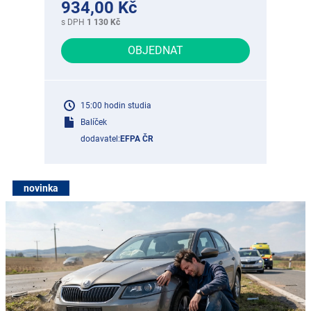
934,00 Kč
s DPH
1 130 Kč
OBJEDNAT
15:00 hodin studia
Balíček
dodavatel:
EFPA ČR
novinka