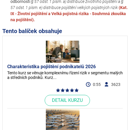
odbornosti
§ 57 odst. 1 písm. a) distribuce životního pojištění a §
57 odst. 1 písm. e) distribuce pojištění velkých pojistných rizik
(Kat.
IX - Životní pojištění a Velká pojistná rizika - Souhrnná zkouška
na pojištění).
Tento balíček obsahuje
Charakteristika pojištění podnikatelů 2026
Tento kurz se věnuje komplexnímu řízení rizik v segmentu malých
a středních podniků. Kurz...
0:55
3623
DETAIL KURZU