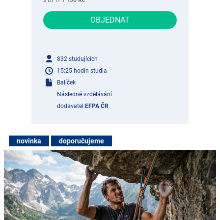
s DPH
1 130 Kč
OBJEDNAT
832 studujících
15:25 hodin studia
Balíček
Následné vzdělávání
dodavatel:
EFPA ČR
novinka
doporučujeme