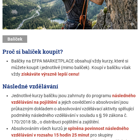
Balíček
Proč si balíček koupit?
Balíčky na EFPA MARKETPLACE obsahují vždy kurzy, které si
můžete koupit i jednotlivě (mimo balíček). Koupí v balíčku však
vždy
získáváte výrazně lepší cenu!
Následné vzdělávání
Jednotlivé kurzy balíčku jsou zahrnuty do programu
následného
vzdělávání na pojištění
a jejich osvědčení o absolvování jsou
průkazným dokladem o absolvování vzdělávací aktivity splňující
podmínky následného vzdělávání v souladu s § 59 zákona č.
170/2018 Sb., o distribuci pojištění a zajištění.
Absolvováním všech kurzů je
splněna povinnost následného
vzdělávání v rozsahu 15 hodin 25 minut
pro skupiny