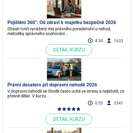
Pojištění 360°: Od zdraví k majetku bezpečně 2026
Obsah tvoří vyvážený mix právního poradenství u nehod,
metodiky správného oceňování...
4:30
1633
DETAIL KURZU
Právní desatero při dopravní nehodě 2026
V dopravní nehodě se člověk často ocitá ve stresu a nejistotě, co
přesně dělat. V kurzu...
0:55
3341
DETAIL KURZU