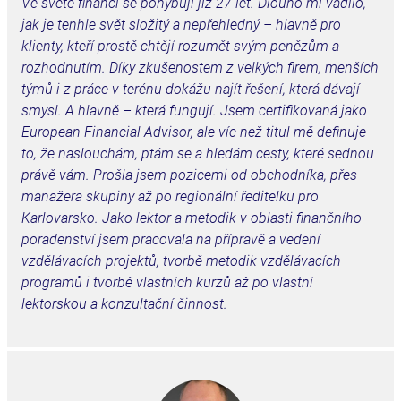
Ve světě financí se pohybuji již 27 let. Dlouho mi vadilo,
jak je tenhle svět složitý a
nepřehledný – hlavně pro
klienty, kteří prostě chtějí rozumět svým penězům a
rozhodnutím. Díky zkušenostem z velkých firem, menších
týmů i z práce v terénu dokážu najít řešení, která dávají
smysl. A hlavně – která fungují.
Jsem certifikovaná jako
European Financial Advisor, ale víc než titul mě definuje
to, že naslouchám, ptám se a hledám cesty, které sednou
právě vám. Prošla jsem pozicemi od obchodníka, přes
manažera skupiny až po regionální ředitelku pro
Karlovarsko. Jako lektor a metodik v oblasti finančního
poradenství jsem pracovala na přípravě a vedení
vzdělávacích projektů, tvorbě metodik vzdělávacích
programů i tvorbě vlastních kurzů až po vlastní
lektorskou a konzultační činnost.