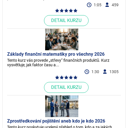
1:05
459
DETAIL KURZU
Základy finanční matematiky pro všechny 2026
Tento kurz vás provede „střevy“ finančních produktů. Kurz
vysvětluje, jak faktor času a...
1:30
1305
DETAIL KURZU
Zprostředkování pojištění aneb kdo je kdo 2026
Tento kurz poskytuje ucelený přehled o tom, kdo a za jakých