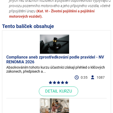
jiných než drážních vozidlech a pojištění odpovědnosti vyplývající z
provozu pozemního motorového a jeho přípojného vozidla, včetně
připojištění úrazu
(Kat. VI - Životní pojištění a pojištění
motorových vozidel).
Tento balíček obsahuje
Compliance aneb zprostředkování podle pravidel - NV
RENOMIA 2026
Absolvováním tohoto kurzu účastníci získají přehled o klíčových
zákonech, předpisech a...
0:35
1087
DETAIL KURZU