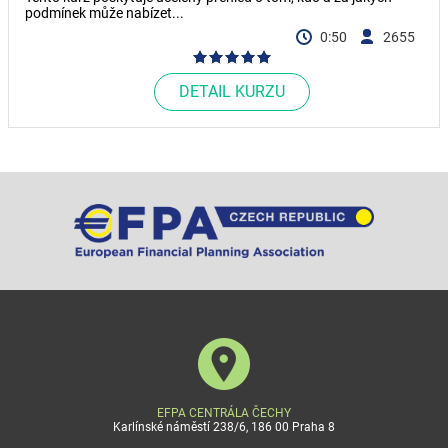
podmínek může nabízet...
0:50
2655
DETAIL KURZU
EFPA CENTRÁLA ČECHY
Karlínské náměstí 238/6, 186 00 Praha 8