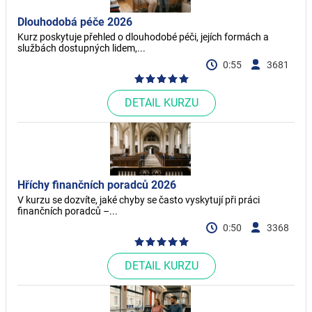
Dlouhodobá péče 2026
Kurz poskytuje přehled o dlouhodobé péči, jejích formách a
službách dostupných lidem,...
0:55
3681
DETAIL KURZU
Hříchy finančních poradců 2026
V kurzu se dozvíte, jaké chyby se často vyskytují při práci
finančních poradců –...
0:50
3368
DETAIL KURZU