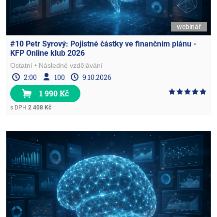
webinář
#10 Petr Syrový: Pojistné částky ve finančním plánu -
KFP Online klub 2026
Ostatní
Následné vzdělávání
2:00
100
9.10.2026
1 990 Kč
s DPH
2 408 Kč