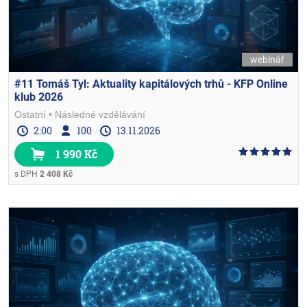
webinář
#11 Tomáš Tyl: Aktuality kapitálových trhů - KFP Online
klub 2026
Ostatní
Následné vzdělávání
2:00
100
13.11.2026
1 990 Kč
s DPH
2 408 Kč