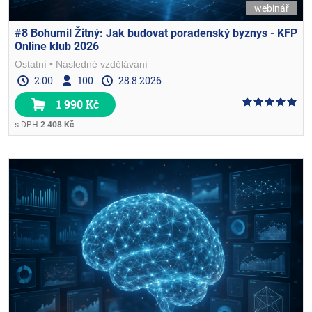
webinář
#8 Bohumil Žitný: Jak budovat poradenský byznys - KFP
Online klub 2026
Ostatní
Následné vzdělávání
2:00
100
28.8.2026
1 990 Kč
s DPH
2 408 Kč