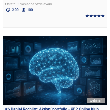
Ostatní
Následné vzdělávání
2:00
100
webinář
#6 Daniel Rochlitz: Aktivní portfolio - KFP Online klub