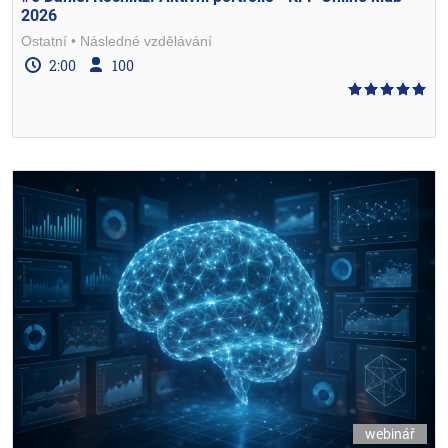
2026
Ostatní
Následné vzdělávání
2:00
100
webinář