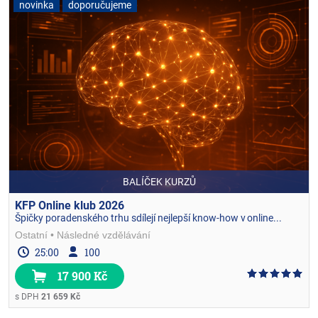
novinka
doporučujeme
BALÍČEK KURZŮ
KFP Online klub 2026
Špičky poradenského trhu sdílejí nejlepší know-how v online...
Ostatní
Následné vzdělávání
25:00
100
17 900 Kč
s DPH
21 659 Kč