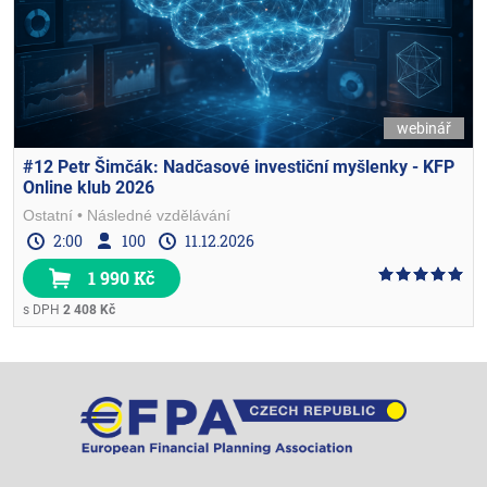
webinář
#12 Petr Šimčák: Nadčasové investiční myšlenky - KFP
Online klub 2026
Ostatní
Následné vzdělávání
2:00
100
11.12.2026
1 990 Kč
s DPH
2 408 Kč