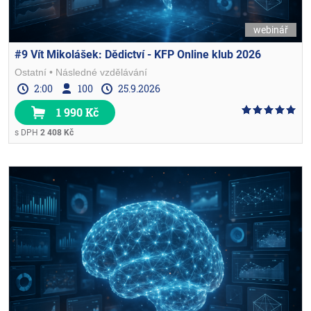
webinář
#9 Vít Mikolášek: Dědictví - KFP Online klub 2026
Ostatní
Následné vzdělávání
2:00
100
25.9.2026
1 990 Kč
s DPH
2 408 Kč