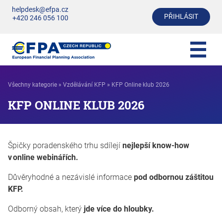
helpdesk@efpa.cz
PŘIHLÁSIT
+420 246 056 100
Všechny kategorie
»
Vzdělávání KFP
»
KFP Online klub 2026
KFP ONLINE KLUB 2026
Špičky poradenského trhu sdílejí
nejlepší know-how
v online webinářích.
Důvěryhodné a nezávislé informace
pod odbornou záštitou
KFP.
Odborný obsah, který
jde více do hloubky.