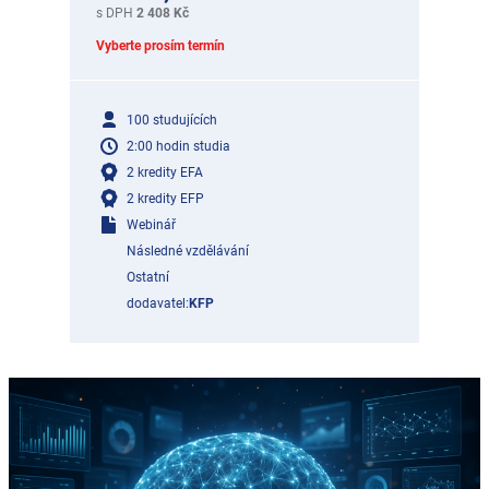
s DPH
2 408 Kč
Vyberte prosím termín
100 studujících
2:00 hodin studia
2 kredity EFA
2 kredity EFP
Webinář
Následné vzdělávání
Ostatní
dodavatel:
KFP