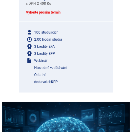
s DPH
2 408 Kč
Vyberte prosím termín
100 studujících
2:00 hodin studia
3 kredity EFA
3 kredity EFP
Webinář
Následné vzdělávání
Ostatní
dodavatel:
KFP