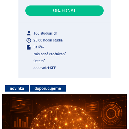
OBJEDNAT
100 studujících
25:00 hodin studia
Balíček
Následné vzdělávání
Ostatní
dodavatel:
KFP
novinka
doporučujeme