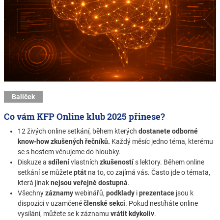
Balíček
Co vám KFP Online klub 2025 přinese?
12 živých online setkání, během kterých
dostanete odborné
know-how zkušených řečníků.
Každý měsíc jedno téma, kterému
se s hostem věnujeme do hloubky.
Diskuze a
sdílení
vlastních
zkušeností
s lektory. Během online
setkání se můžete
ptát
na to, co zajímá vás. Často jde o témata,
která jinak
nejsou veřejně dostupná
.
Všechny
záznamy
webinářů,
podklady
i
prezentace
jsou k
dispozici v uzamčené
členské sekci
.
Pokud nestíháte online
vysílání, můžete se k záznamu
vrátit kdykoliv
.