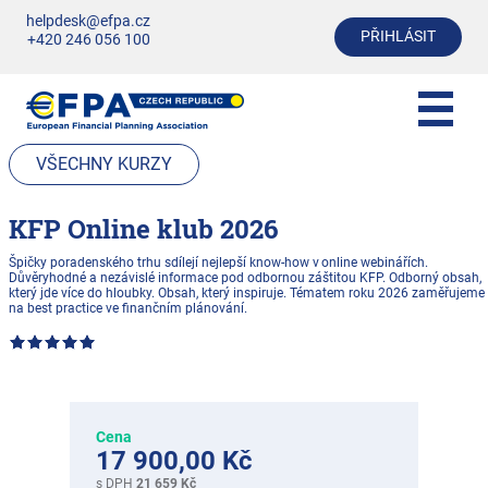
helpdesk@efpa.cz
PŘIHLÁSIT
+420 246 056 100
VŠECHNY KURZY
KFP Online klub 2026
Špičky poradenského trhu sdílejí nejlepší know-how v online webinářích.
Důvěryhodné a nezávislé informace pod odbornou záštitou KFP. Odborný obsah,
který jde více do hloubky. Obsah, který inspiruje. Tématem roku 2026 zaměřujeme
na best practice ve finančním plánování.
Cena
17 900,00 Kč
s DPH
21 659 Kč