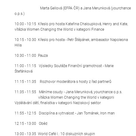
Marta Gellová (EFPA ČR) a Jana Merunková (yourchance
o.p.s.)
10:00 - 10:15 Křeslo pro hosta Kateřina Chaloupková, Henry and Kate,
vítězka Women Changing the World v kategorii Finance
10:15 - 10:30 Křeslo pro hosta - Petr Štěpánek, ambasador Napoleona
Hilla
10:30 - 11:00 Pauza
11:00 - 11:15 Výsledky Soutěže Finanční gramotnost - Marie
Štefánková
11:15 - 11:35 Rozhovor moderátora s hosty z řad partnerů
11:35 - 11:55 Měníme osudy - Jana Merunková, yourchance o.p.s.
vítězka Women Changing the World v kategorii
Vzdělávání dětí, finalistka v kategorii Neziskový sektor
11:55 - 12:15 Disciplína a vytrvalost - Jan Tománek, Iron man
12:15 - 13:00 Oběd
13:00 - 13:35 World Café I.: 10 diskuzních skupin