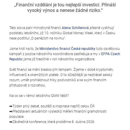
„Finanční vzdělání je tou nejlepší investicí. Přináší
vysoký výnos a nenese žádné riziko.“
Tato slova paní ministryně financí
Alena Schillerová
přesně vystihují
podstatu letošního, již 10. ročníku Global Money Week, který v Česku
nese podtitul „O penězích na rovinu“.
Jsme hrdí na to, že
Ministerstvo financí České republiky
tuto osvětovou
kampaň z pozice národního koordinátora zastřešuje a my v
EFPA Czech
Republic
jsme již tradičně v roli národního organizátora.
Svět financí se mění bleskovým tempem. Žijeme v době kryptoměn,
influencerů a okamžitých plateb. O to důležitější je neztrácet selský
rozum, umět prohlédnout triky podvodníků a ke svým financím
přistupovat s rozvahou.
Na co se v rámci letošního GMW těšit?
➡️Týden plný debat, soutěží a inspirace napříč celou ČR.
➡️Představení aktuálních výsledků měření finanční gramotnosti
populace.
➡️Závěrečná konference, která proběhne 8. dubna 2026.