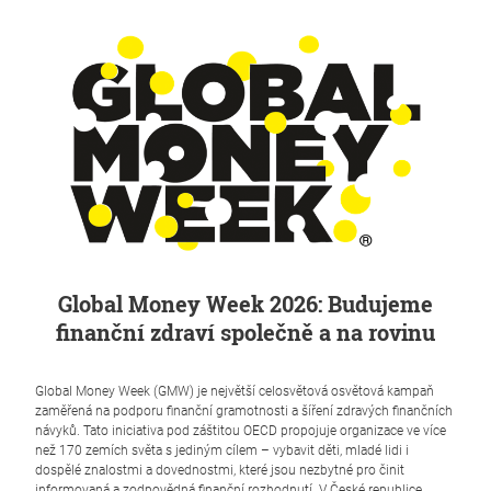
Global Money Week 2026: Budujeme
finanční zdraví společně a na rovinu
Global Money Week (GMW) je největší celosvětová osvětová kampaň
zaměřená na podporu finanční gramotnosti a šíření zdravých finančních
návyků. Tato iniciativa pod záštitou OECD propojuje organizace ve více
než 170 zemích světa s jediným cílem – vybavit děti, mladé lidi i
dospělé znalostmi a dovednostmi, které jsou nezbytné pro činit
informovaná a zodpovědná finanční rozhodnutí. V České republice