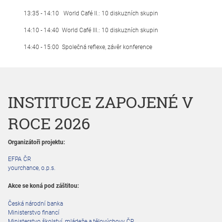
13:35 - 14:10 World Café II.: 10 diskuzních skupin
14:10 - 14:40 World Café III.: 10 diskuzních skupin
14:40 - 15:00 Společná reflexe, závěr konference
INSTITUCE ZAPOJENÉ V
ROCE 2026
Organizátoři projektu:
EFPA ČR
yourchance, o.p.s.
Akce se koná pod záštitou:
Česká národní banka
Ministerstvo financí
Ministerstvo školství, mládeže a tělovýchovy ČR