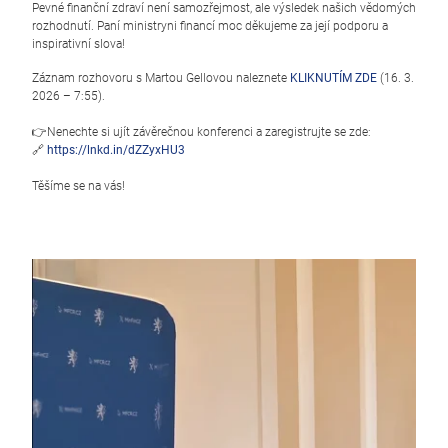
Pevné finanční zdraví není samozřejmost, ale výsledek našich vědomých
rozhodnutí. Paní ministryni financí moc děkujeme za její podporu a
inspirativní slova!
Záznam rozhovoru s Martou Gellovou naleznete
KLIKNUTÍM ZDE
(16. 3.
2026 – 7:55).
👉Nenechte si ujít závěrečnou konferenci a zaregistrujte se zde:
🔗
https://lnkd.in/dZZyxHU3
Těšíme se na vás!