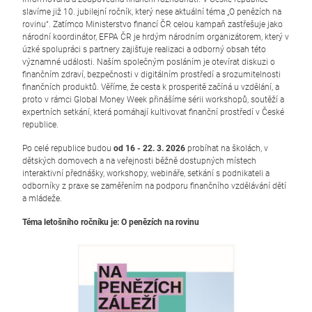
slavíme již 10. jubilejní ročník, který nese aktuální téma „O penězích na
rovinu“. Zatímco Ministerstvo financí ČR celou kampaň zastřešuje jako
národní koordinátor, EFPA ČR je hrdým národním organizátorem, který v
úzké spolupráci s partnery zajišťuje realizaci a odborný obsah této
významné události. Naším společným posláním je otevírat diskuzi o
finančním zdraví, bezpečnosti v digitálním prostředí a srozumitelnosti
finančních produktů. Věříme, že cesta k prosperitě začíná u vzdělání, a
proto v rámci Global Money Week přinášíme sérii workshopů, soutěží a
expertních setkání, která pomáhají kultivovat finanční prostředí v České
republice.
Po celé republice budou
od 16 - 22. 3. 2026
probíhat na školách, v
dětských domovech a na veřejnosti běžně dostupných místech
interaktivní přednášky, workshopy, webináře, setkání s podnikateli a
odborníky z praxe se zaměřením na podporu finančního vzdělávání dětí
a mládeže.
Téma letošního ročníku je: O penězích na rovinu