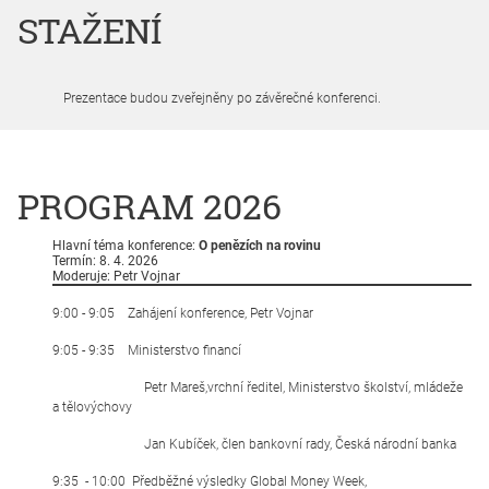
STAŽENÍ
Prezentace budou zveřejněny po závěrečné konferenci.
PROGRAM 2026
Hlavní téma konference:
O penězích na rovinu
Termín: 8. 4. 2026
Moderuje: Petr Vojnar
9:00 - 9:05 Zahájení konference, Petr Vojnar
9:05 - 9:35 Ministerstvo financí
Petr Mareš,vrchní ředitel, Ministerstvo školství, mládeže
a tělovýchovy
Jan Kubíček, člen bankovní rady, Česká národní banka
9:35 - 10:00 Předběžné výsledky Global Money Week,