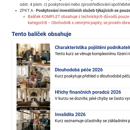
odst. 4 písm. c) poskytování nebo zprostředkování spotřebite
ZPKT A -
Poskytování investičních služeb týkajících se pouze
Balíček KOMPLET obsahuje z technických důvodů pouze var
kategorii B – Obchodník s cennými papíry, se prosím ob
Tento balíček obsahuje
Charakteristika pojištění podnikate
Tento kurz se věnuje komplexnímu řízení r
Dlouhodobá péče 2026
Kurz poskytuje přehled o dlouhodobé péči,
Hříchy finančních poradců 2026
V kurzu se dozvíte, jaké chyby se často vys
Invalidita 2026
Kurz seznamuje účastníky se základními pri