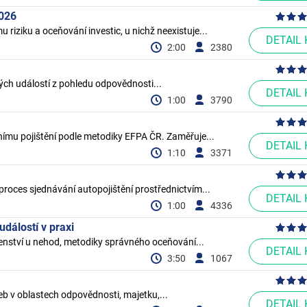
2026
riziku a oceňování investic, u nichž neexistuje...
DETAIL
2:00
2380
ných událostí z pohledu odpovědnosti...
DETAIL
1:00
3790
tnímu pojištění podle metodiky EFPA ČR. Zaměřuje...
DETAIL
1:10
3371
proces sjednávání autopojištění prostřednictvím...
DETAIL
1:00
4336
událostí v praxi
enství u nehod, metodiky správného oceňování...
DETAIL
3:50
1067
eb v oblastech odpovědnosti, majetku,...
DETAIL