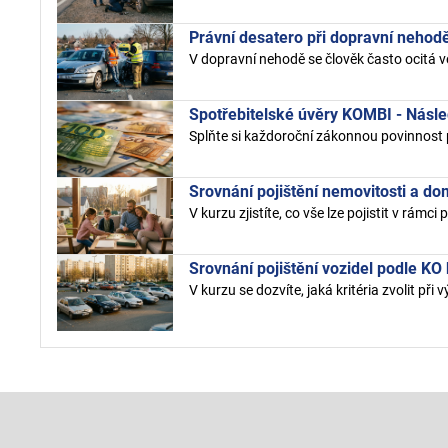
Právní desatero při dopravní nehod
V dopravní nehodě se člověk často ocitá ve 
Spotřebitelské úvěry KOMBI - Násl
Splňte si každoroční zákonnou povinnost 
Srovnání pojištění nemovitosti a d
V kurzu zjistíte, co vše lze pojistit v rámci 
Srovnání pojištění vozidel podle KO 
V kurzu se dozvíte, jaká kritéria zvolit při