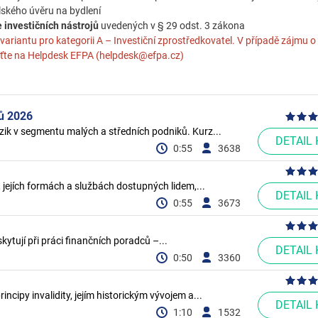
lského úvěru na bydlení
 investičních nástrojů
uvedených v § 29 odst. 3 zákona
iantu pro kategorii A – Investiční zprostředkovatel. V případě zájmu o 
raťte na Helpdesk EFPA (helpdesk@efpa.cz)
lů 2026
izik v segmentu malých a středních podniků. Kurz...
DETAIL
0:55
3638
 jejích formách a službách dostupných lidem,...
DETAIL
0:55
3673
kytují při práci finančních poradců –...
DETAIL
0:50
3360
ncipy invalidity, jejím historickým vývojem a...
DETAIL
1:10
1532