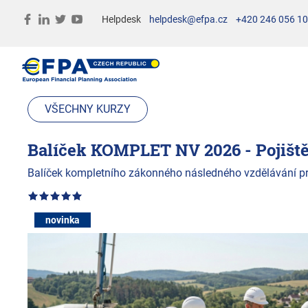
Helpdesk
helpdesk@efpa.cz
+420 246 056 1
VŠECHNY KURZY
Balíček KOMPLET NV 2026 - Pojištěn
Balíček kompletního zákonného následného vzdělávání pro p
novinka