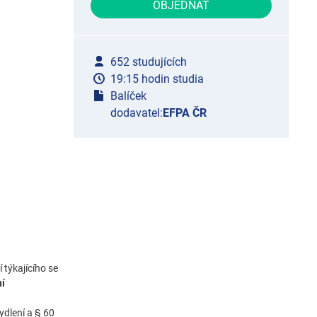
OBJEDNAT
652 studujících
19:15 hodin studia
Balíček
dodavatel:
EFPA ČR
 týkajícího se
ní
ydlení a § 60