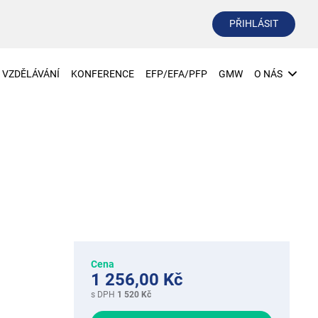
PŘIHLÁSIT
VZDĚLÁVÁNÍ
KONFERENCE
EFP/EFA/PFP
GMW
O NÁS
Cena
1 256,00 Kč
s DPH
1 520 Kč