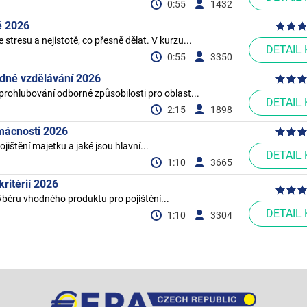
0:55
1432
ě 2026
stresu a nejistotě, co přesně dělat. V kurzu...
DETAIL
0:55
3350
edné vzdělávání 2026
prohlubování odborné způsobilosti pro oblast...
DETAIL
2:15
1898
omácnosti 2026
pojištění majetku a jaké jsou hlavní...
DETAIL
1:10
3665
kritérií 2026
 výběru vhodného produktu pro pojištění...
DETAIL
1:10
3304