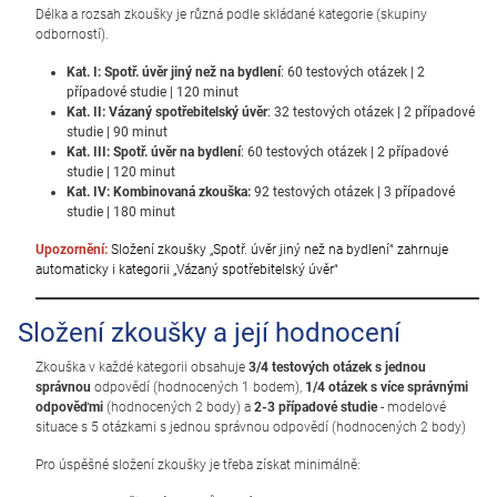
Délka a rozsah zkoušky je různá podle skládané kategorie (skupiny
odborností).
Kat. I: Spotř. úvěr jiný než na bydlení
: 60 testových otázek | 2
případové studie | 120 minut
Kat. II: Vázaný spotřebitelský úvěr
: 32 testových otázek | 2 případové
studie | 90 minut
Kat. III: Spotř. úvěr na bydlení
: 60 testových otázek | 2 případové
studie | 120 minut
Kat. IV: Kombinovaná zkouška:
92 testových otázek | 3 případové
studie | 180 minut
Upozornění:
Složení zkoušky „Spotř. úvěr jiný než na bydlení“ zahrnuje
automaticky i kategorii „Vázaný spotřebitelský úvěr“
Složení zkoušky a její hodnocení
Zkouška v každé kategorii obsahuje
3/4 testových otázek s jednou
správnou
odpovědí (hodnocených 1 bodem),
1/4 otázek s více správnými
odpověďmi
(hodnocených 2 body) a
2-3 případové studie
- modelové
situace s 5 otázkami s jednou správnou odpovědí (hodnocených 2 body)
Pro úspěšné složení zkoušky je třeba získat minimálně: