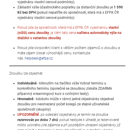
vyjednány vlastní cenové podmínky).
Základní výše účastnického poplatku za distanční zkoušku je
1 590
Kč bez DPH
(pokud nepatříte do společnosti, která má s EFPA ČR
vyjednány vlastní cenové podmínky).
Pokud jste ze společnosti, která má s EFPA ČR vyjednanou
vlastní
(nižší) cenu zkoušky
, je Vám tato cena
načtena automaticky výše na
dlaždici s variantou zkoušky
.
Pokud jste korporátní klient s větším počtem zájemců o zkoušku a
máte zájem získat výhodnější cenu, kontaktujte
nás:
helpdesk@efpa.cz
Zkoušku lze objednat:
Individuálně
- kliknutím na tlačítko výše Vybrat termínu u
konkrétního termínu (společně se zkouškou získáte ZDARMA
příparvný e-learningový kurz s cvičnými testy).
Hromadně
- kdokoliv může v rámci jedné objednávky objednat
zkoušku pro neomezený počet kolegů ze stejné uživatelské
společnosti (skupiny)
UPOZORNĚNÍ
:
po odeslání objednávky je termín na zkoušce
rezervován po dobu 7 dnů
; pokud nedojde k úhradě, je rezervované
místo uvolněno jiné zájemce a při pozdějším uhrazení objednávky již