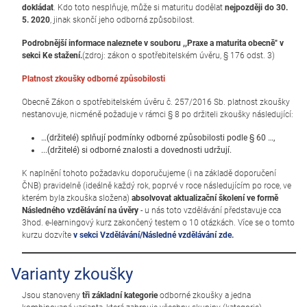
dokládat
. Kdo toto nesplňuje, může si maturitu dodělat
nejpozději do 30.
5. 2020
, jinak skončí jeho odborná způsobilost.
Podrobnější informace naleznete v souboru ,,Praxe a maturita obecně" v
sekci Ke stažení.
(zdroj: zákon o spotřebitelském úvěru, § 176 odst. 3)
Platnost zkoušky odborné způsobilosti
Obecně Zákon o spotřebitelském úvěru č. 257/2016 Sb. platnost zkoušky
nestanovuje, nicméně požaduje v rámci § 8 po držiteli zkoušky následující:
…(držitelé) splňují podmínky odborné způsobilosti podle § 60 …,
...(držitelé) si odborné znalosti a dovednosti udržují.
K naplnění tohoto požadavku doporučujeme (i na základě doporučení
ČNB) pravidelně (ideálně každý rok, poprvé v roce následujícím po roce, ve
kterém byla zkouška složena)
a
bsolvovat aktualizační školení ve formě
Následného vzdělávání na úvěry
- u nás toto vzdělávání představuje cca
3hod. e-learningový kurz zakončený testem o 10 otázkách. Více se o tomto
kurzu dozvíte
v sekci Vzdělávání/Následné vzdělávání zde.
Varianty zkoušky
Jsou stanoveny
tři základní kategorie
odborné zkoušky a jedna