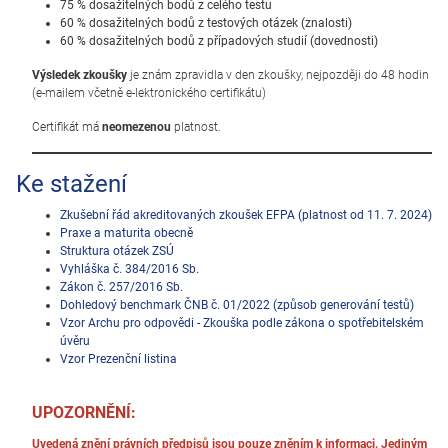
75 % dosažitelných bodů z celého testu
60 % dosažitelných bodů z testových otázek (znalosti)
60 % dosažitelných bodů z případových studií (dovednosti)
Výsledek zkoušky
je znám zpravidla v den zkoušky, nejpozději do 48 hodin
(e-mailem včetně e-lektronického certifikátu)
Certifikát má
neomezenou
platnost.
Ke stažení
Zkušební řád akreditovaných zkoušek EFPA (platnost od 11. 7. 2024)
Praxe a maturita obecně
Struktura otázek ZSÚ
Vyhláška č. 384/2016 Sb.
Zákon č. 257/2016 Sb.
Dohledový benchmark ČNB č. 01/2022 (způsob generování testů)
Vzor Archu pro odpovědi - Zkouška podle zákona o spotřebitelském
úvěru
Vzor Prezenční listina
UPOZORNĚNÍ:
Uvedená znění právních předpisů jsou pouze zněním k informaci. Jediným