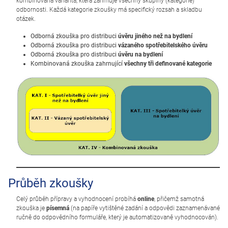
kombinovaná varianta, která zahrnuje všechny skupiny (kategorie)
odbornosti. Každá kategorie zkoušky má specifický rozsah a skladbu
otázek.
Odborná zkouška pro distribuci
úvěru jiného než na bydlení
Odborná zkouška pro distribuci
vázaného spotřebitelského úvěru
Odborná zkouška pro distribuci
úvěru na bydlení
Kombinovaná zkouška zahrnující
všechny tři definované kategorie
Průběh zkoušky
Celý průběh přípravy a vyhodnocení probíhá
online
, přičemž samotná
zkouška je
písemná
(na papíře vytištěné zadání a odpovědi zaznamenávané
ručně do odpovědního formuláře, který je automatizovaně vyhodnocován).