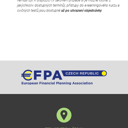
nemusí být k dispozici (v takovém případě si je možné vybrat z
jakýchkoliv dostupných termínů); přístupy do e-learningového kurzu a
cvičných testů jsou dostupné
až po uhrazení objednávky
.