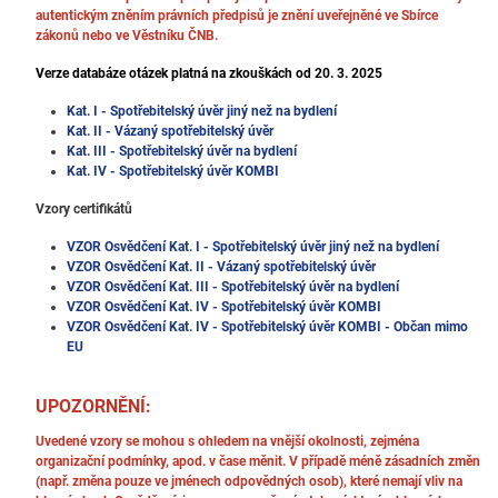
autentickým zněním právních předpisů je znění uveřejněné ve Sbírce
zákonů nebo ve Věstníku ČNB.
Verze databáze otázek platná na zkouškách od 20. 3. 2025
Kat. I - Spotřebitelský úvěr jiný než na bydlení
Kat. II - Vázaný spotřebitelský úvěr
Kat. III - Spotřebitelský úvěr na bydlení
Kat. IV - Spotřebitelský úvěr KOMBI
Vzory certifikátů
VZOR Osvědčení Kat. I - Spotřebitelský úvěr jiný než na bydlení
VZOR Osvědčení Kat. II - Vázaný spotřebitelský úvěr
VZOR Osvědčení Kat. III - Spotřebitelský úvěr na bydlení
VZOR Osvědčení Kat. IV - Spotřebitelský úvěr KOMBI
VZOR Osvědčení Kat. IV - Spotřebitelský úvěr KOMBI - Občan mimo
EU
UPOZORNĚNÍ:
Uvedené vzory se mohou s ohledem na vnější okolnosti, zejména
organizační podmínky, apod. v čase měnit. V případě méně zásadních změn
(např. změna pouze ve jménech odpovědných osob), které nemají vliv na