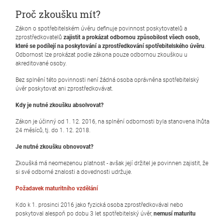
Proč zkoušku mít?
Zákon o spotřebitelském úvěru definuje povinnost poskytovatelů a
zprostředkovatelů
zajistit a prokázat odbornou způsobilost všech osob,
které se podílejí na poskytování a zprostředkování spotřebitelského úvěru
.
Odbornost lze prokázat podle zákona pouze odbornou zkouškou u
akreditované osoby.
Bez splnění této povinnosti není žádná osoba oprávněna spotřebitelský
úvěr poskytovat ani zprostředkovávat.
Kdy je nutné zkoušku absolvovat?
Zákon je účinný od 1. 12. 2016, na splnění odbornosti byla stanovena lhůta
24 měsíců, tj. do 1. 12. 2018.
Je nutné zkoušku obnovovat?
Zkoušká má neomezenou platnost - avšak její držitel je povinnen zajistit, že
si své odborné znalosti a dovednosti udržuje.
Požadavek maturitního vzdělání
Kdo k 1. prosinci 2016 jako fyzická osoba zprostředkovával nebo
poskytoval alespoň po dobu 3 let spotřebitelský úvěr,
nemusí maturitu