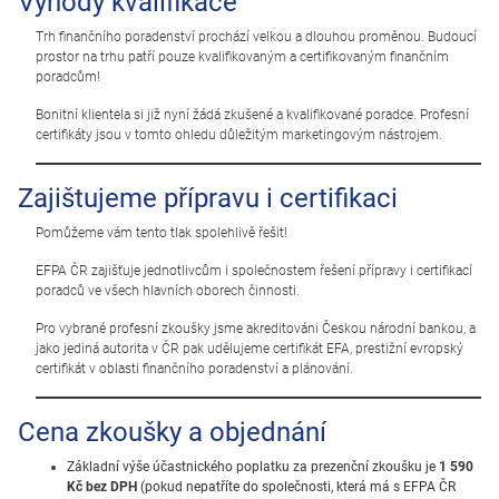
Výhody kvalifikace
Trh finančního poradenství prochází velkou a dlouhou proměnou. Budoucí
prostor na trhu patří pouze kvalifikovaným a certifikovaným finančním
poradcům!
Bonitní klientela si již nyní žádá zkušené a kvalifikované poradce. Profesní
certifikáty jsou v tomto ohledu důležitým marketingovým nástrojem.
Zajištujeme přípravu i certifikaci
Pomůžeme vám tento tlak spolehlivě řešit!
EFPA ČR zajišťuje jednotlivcům i společnostem řešení přípravy i certifikací
poradců ve všech hlavních oborech činnosti.
Pro vybrané profesní zkoušky jsme akreditováni Českou národní bankou, a
jako jediná autorita v ČR pak udělujeme certifikát EFA, prestižní evropský
certifikát v oblasti finančního poradenství a plánování.
Cena zkoušky a objednání
Základní výše účastnického poplatku za prezenční zkoušku je
1 590
Kč bez DPH
(pokud nepatříte do společnosti, která má s EFPA ČR