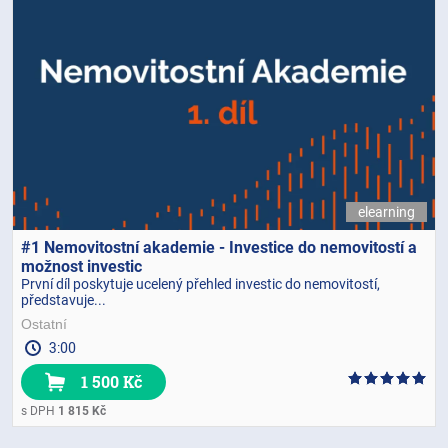
elearning
#1 Nemovitostní akademie - Investice do nemovitostí a
možnost investic
První díl poskytuje ucelený přehled investic do nemovitostí,
představuje...
Ostatní
3:00
1 500 Kč
s DPH
1 815 Kč