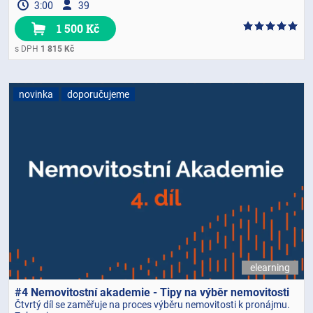
3:00
39
1 500 Kč
s DPH
1 815 Kč
novinka
doporučujeme
elearning
#4 Nemovitostní akademie - Tipy na výběr nemovitosti
Čtvrtý díl se zaměřuje na proces výběru nemovitosti k pronájmu.