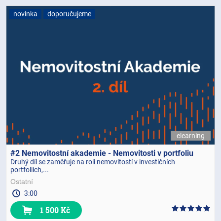
novinka
doporučujeme
elearning
#2 Nemovitostní akademie - Nemovitosti v portfoliu
Druhý díl se zaměřuje na roli nemovitostí v investičních
portfoliích,...
Ostatní
3:00
1 500 Kč