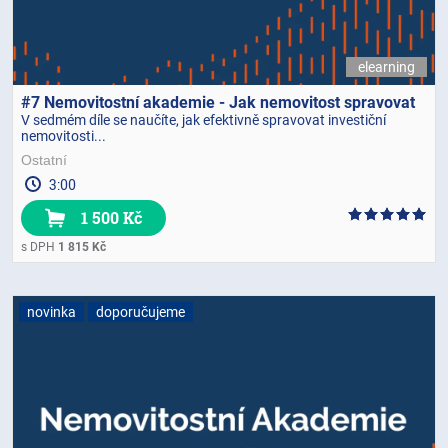
elearning
#7 Nemovitostní akademie - Jak nemovitost spravovat
V sedmém díle se naučíte, jak efektivně spravovat investiční
nemovitosti...
Ostatní
3:00
1 500 Kč
s DPH
1 815 Kč
novinka
doporučujeme