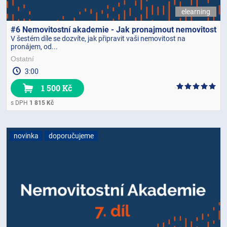
elearning
#6 Nemovitostní akademie - Jak pronajmout nemovitost
V šestém díle se dozvíte, jak připravit vaši nemovitost na
pronájem, od...
Ostatní
3:00
1 500 Kč
s DPH
1 815 Kč
novinka
doporučujeme