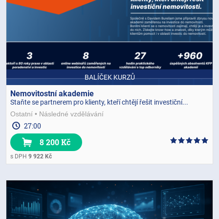
BALÍČEK KURZŮ
Nemovitostní akademie
Staňte se partnerem pro klienty, kteří chtějí řešit investiční...
Ostatní
Následné vzdělávání
27:00
8 200 Kč
s DPH
9 922 Kč