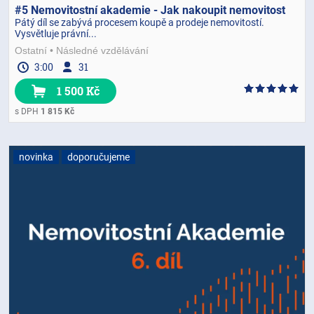
#5 Nemovitostní akademie - Jak nakoupit nemovitost
Pátý díl se zabývá procesem koupě a prodeje nemovitostí.
Vysvětluje právní...
Ostatní
Následné vzdělávání
3:00
31
1 500 Kč
s DPH
1 815 Kč
novinka
doporučujeme