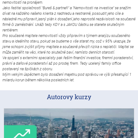
nemovitostí na pronájem.
Jako ředitel společností "Bureš & partneři" a "Nemovitosti na investice" se snažím
dívat na každého našeho klienta z nadhledu a nestranně, posoudit jeho cíle a
následně mu připravit jasný plán k dosažení jeho naprosté nezávislosti na současné
firmě či zaměstnání. Ukáži tedy KDY a s JAKOU částku se stanete skutečným
rentiérem.
Pro současné majitele nemovitostí vždy připravím s týmem analýzu současného
stavu a ideálního stavu, pokud se budeme o vše starat my, což v 95% ukazuje, že
jsme schopni zvýšit příjmy majitele a současně převzít rizika s neplatiči. Majitel se
může zaměřit na věci, které ho skutečně baví, namísto denních starostí.
Ve spojení s externími specialisty pak řeším finanční investice, firemní poradenství,
právní a daňové poradenství až po prodej firem. Tedy ucelený family office
postavený na špičkách z oboru.
Mým velkým úspěchem bylo dosažení majetku pod správou ve výši přesahující 1
milardu korun během několika posledních let.
Autorovy kurzy