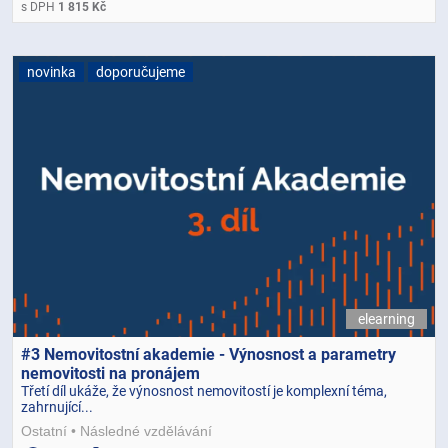
s DPH
1 815 Kč
novinka
doporučujeme
elearning
#3 Nemovitostní akademie - Výnosnost a parametry
nemovitosti na pronájem
Třetí díl ukáže, že výnosnost nemovitostí je komplexní téma,
zahrnující...
Ostatní
Následné vzdělávání