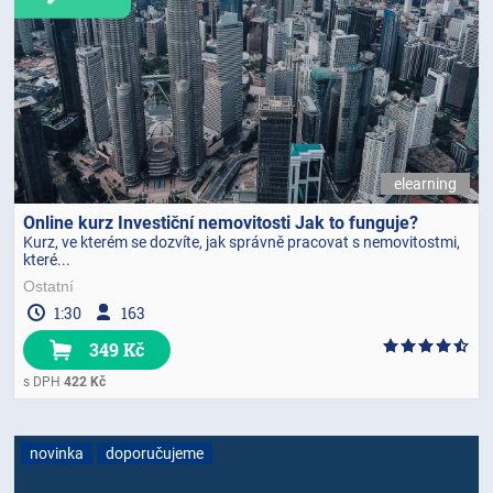
elearning
Online kurz Investiční nemovitosti Jak to funguje?
Kurz, ve kterém se dozvíte, jak správně pracovat s nemovitostmi,
které...
Ostatní
1:30
163
349 Kč
s DPH
422 Kč
novinka
doporučujeme