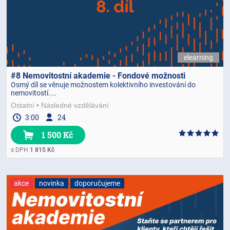
elearning
#8 Nemovitostní akademie - Fondové možnosti
Osmý díl se věnuje možnostem kolektivního investování do
nemovitostí....
Ostatní
Následné vzdělávání
3:00
24
1 500 Kč
s DPH
1 815 Kč
akce
novinka
doporučujeme