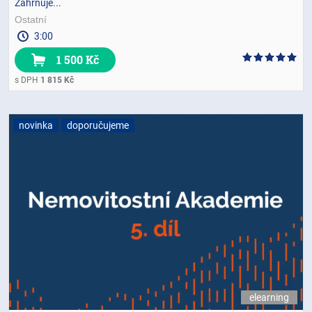
Zahrnuje...
Ostatní
3:00
1 500 Kč
s DPH
1 815 Kč
novinka
doporučujeme
elearning