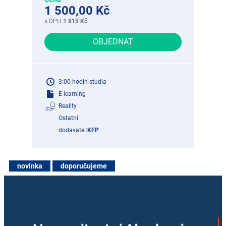
1 500,00 Kč
s DPH
1 815 Kč
OBJEDNAT
3:00 hodin studia
E-learning
Reality
Ostatní
dodavatel:
KFP
novinka
doporučujeme