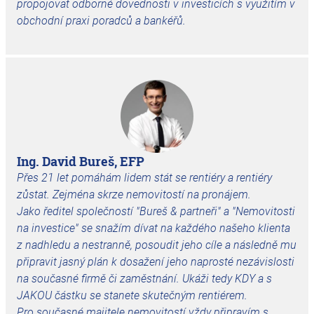
propojovat odborné dovednosti v investicích s využitím v
obchodní praxi poradců a bankéřů.
Ing. David Bureš, EFP
Přes 21 let pomáhám lidem stát se rentiéry a rentiéry
zůstat. Zejména skrze nemovitostí na pronájem.
Jako ředitel společností "Bureš & partneři" a "Nemovitosti
na investice" se snažím dívat na každého našeho klienta
z nadhledu a nestranně, posoudit jeho cíle a následně mu
připravit jasný plán k dosažení jeho naprosté nezávislosti
na současné firmě či zaměstnání. Ukáži tedy KDY a s
JAKOU částku se stanete skutečným rentiérem.
Pro současné majitele nemovitostí vždy připravím s