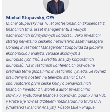
Michal Stupavský, CFA
Michal Stupavský má 16 let profesionálních zkušeností z
finančních trhů, asset managementu a velkých
nadnárodních průmyslových korporací. Jako investiční
stratég největšího českého nezávislého asset managera
Conseq Investment Management zodpovídá za globální
ekonomickou analýzu, valuace akciových a
dluhopisových trhů, a kreditní analýzy korporátních
dluhopisů. Na investičních konferencích pravidelně
přednáší téma globálního investičního výhledu. Je rovněž
pravidelným hostem na televizní stanici ČT24,
spoluautorem první české knihy o behaviorálních
financích Investor 21. století a autor Investičního
slovníku. Vystudoval finance a oceňování podniku na VŠE
v Praze a je rovněž držitelem mezinárodního titulu CFA
(Chartered Financial Analyst). Působí také v Prague