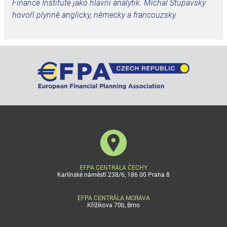
Finance Institute jako hlavní analytik. Michal Stupavský
hovoří plynně anglicky, německy a francouzsky.
EFPA CENTRÁLA ČECHY
Karlínské náměstí 238/6, 186 00 Praha 8
EFPA CENTRÁLA MORAVA
Křižíkova 70b, Brno