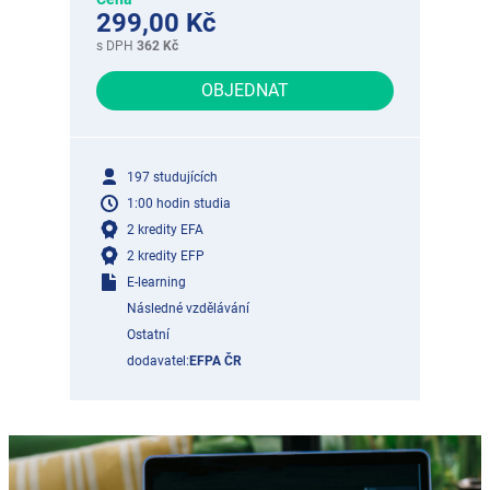
299,00 Kč
s DPH
362 Kč
OBJEDNAT
197 studujících
1:00 hodin studia
2 kredity EFA
2 kredity EFP
E-learning
Následné vzdělávání
Ostatní
dodavatel:
EFPA ČR