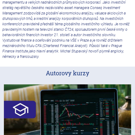
managementu a velkých nadnárodních průmyslových korporací. Jako investiční
stratég největšího českého nezávislého asset managera Conseq Investment
Management zodpovídá za globální ekonomickou analýzu, valuace akciových a
dluhopisových trhů, a kreditní analýzy korporátních dluhopisů. Na investičních
konferencích pravidelně přednáší téma globálního investičního výhledu. Je rovněž
pravidelným hostem na televizní stanici ČT24, spoluautorem první české knihy o
behaviorálních financích Investor 21. století a autor Investičního slovníku.
Vystudoval finance a oceňování podniku na VŠE v Praze a je rovněž držitelem
mezinárodního titulu CFA (Chartered Financial Analyst). Působí také v Prague
Finance Institute jako hlavní analytik. Michal Stupavský hovoří plynně anglicky,
německy a francouzsky.
Autorovy kurzy