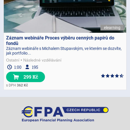
elearning
Záznam webináře Proces výběru cenných papírů do
fondů
Záznam webináře s Michalem Stupavským, ve kterém se dozvíte,
jak portfolio...
Ostatní
Následné vzdělávání
1:00
195
299 Kč
s DPH
362 Kč