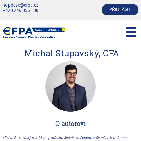
helpdesk@efpa.cz
PŘIHLÁSIT
+420 246 056 100
Michal Stupavský, CFA
O autorovi
Michal Stupavský má 16 let profesionálních zkušeností z finančních trhů, asset