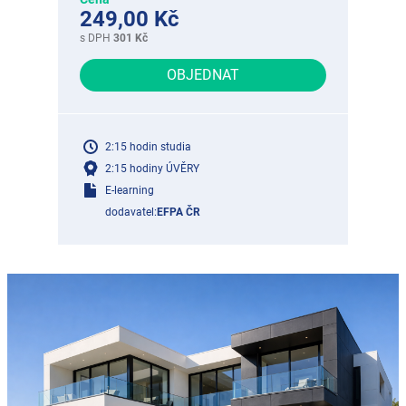
249,00 Kč
s DPH
301 Kč
OBJEDNAT
2:15 hodin studia
2:15 hodiny ÚVĚRY
E-learning
dodavatel:
EFPA ČR