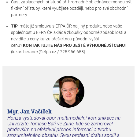
Část zaplacených přístupů při hromadné objednávce mohou být
fiktivní přístupy, které využijete později, nebo pro své obchodní
partnery
TIP
: máte již smlouvu s EFPA ČR na jiný produkt, nebo vaše
společnost u EFPA ČR skládá zkoušky odborné způsobilosti a
nevidíte u ceny kurzu přeškrtnou původní vyšší
cenu?
KONTAKTUJTE NÁS PRO JEŠTĚ VÝHODNĚJŠÍ CENU
!
(lukas.beranek@efpa.cz / 725 966 655)
Mgr. Jan Vašíček
Honza vystudoval obor multimediální komunikace na
Univerzitě Tomáše Bati ve Zlíně, kde se zaměřoval
především na efektivní přenos informací a tvorbu
srozumitelného obsahu. Svou profesní dráhu spojil s