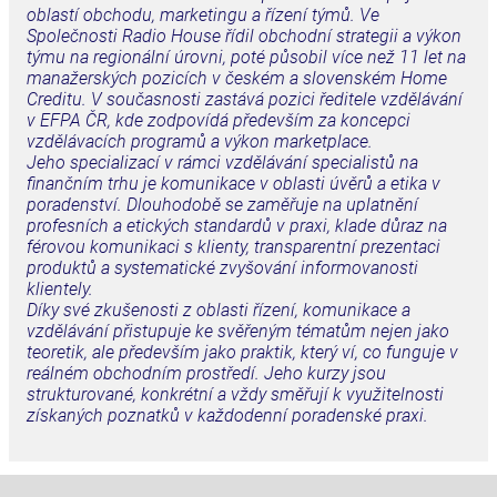
oblastí obchodu, marketingu a řízení týmů. Ve
Společnosti Radio House řídil obchodní strategii a výkon
týmu na regionální úrovni, poté působil více než 11 let na
manažerských pozicích v českém a slovenském Home
Creditu. V současnosti zastává pozici ředitele vzdělávání
v EFPA ČR, kde zodpovídá především za koncepci
vzdělávacích programů a výkon marketplace.
Jeho specializací v rámci vzdělávání specialistů na
finančním trhu je komunikace v oblasti úvěrů a etika v
poradenství. Dlouhodobě se zaměřuje na uplatnění
profesních a etických standardů v praxi, klade důraz na
férovou komunikaci s klienty, transparentní prezentaci
produktů a systematické zvyšování informovanosti
klientely.
Díky své zkušenosti z oblasti řízení, komunikace a
vzdělávání přistupuje ke svěřeným tématům nejen jako
teoretik, ale především jako praktik, který ví, co funguje v
reálném obchodním prostředí. Jeho kurzy jsou
strukturované, konkrétní a vždy směřují k využitelnosti
získaných poznatků v každodenní poradenské praxi.