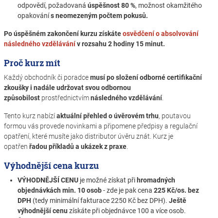
odpovědí, požadovaná
úspěšnost 80 %
, možnost okamžitého
opakování
s neomezeným počtem pokusů.
Po úspěšném zakončení kurzu získáte
osvědčení o absolvování
následného vzdělávání
v rozsahu 2 hodiny 15 minut.
Proč kurz mít
Každý obchodník či poradce
musí po složení odborné certifikační
zkoušky i nadále udržovat svou odbornou
způsobilost
prostřednictvím
následného vzdělávání
.
Tento kurz nabízí
aktuální přehled o úvěrovém trhu
, poutavou
formou vás provede novinkami a připomene předpisy a regulační
opatření, které musíte jako distributor úvěru znát. Kurz je
opatřen
řadou příkladů a ukázek z praxe
.
Výhodnější cena kurzu
VÝHODNĚJŠÍ CENU
je možné získat při
hromadných
objednávkách min. 10 osob
- zde je pak cena
225 Kč/os. bez
DPH
(tedy minimální fakturace 2250 Kč bez DPH).
Ještě
výhodnější cenu
získáte při objednávce 100 a více osob.