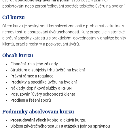
úvěru.:
Spotřebitelský úvěr na bydlení
: § 60 odst. 4 písm. c)
poskytování nebo zprostředkování spotřebitelského úvěru na bydlení.
Cíl kurzu
Cílem kurzu je poskytnout komplexní znalosti o problematice katastru
nemovitostí a posuzování úvěruschopnosti. Kurz propojuje historické
a právní aspekty katastru s praktickými dovednostmi v analýze bonity
klientů, práci s registry a poskytování úvěrů.
Obsah kurzu
Finanční trh a jeho základy
Struktura a subjekty trhu úvěrů na bydlení
Právní rámec a regulace
Produkty a specifika úvěru na bydlení
Náklady, doplňkové služby a RPSN
Posuzování úvěry schopnosti klienta
Prodlení a řešení sporů
Podmínky absolvování kurzu
Prostudování všech
kapitol a aktivit kurzu.
Složení závěrečného testu:
10 otázek
s jednou správnou