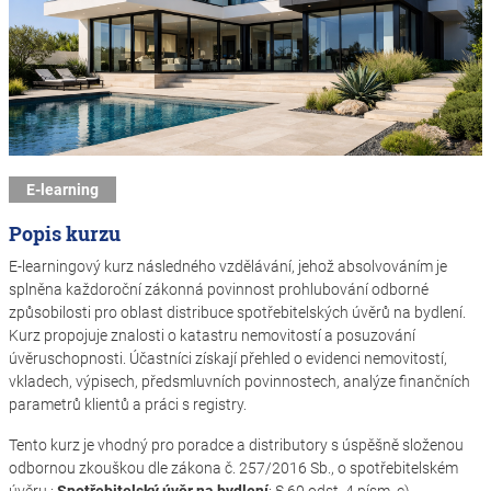
E-learning
Popis kurzu
E-learningový kurz následného vzdělávání, jehož absolvováním je
splněna každoroční zákonná povinnost prohlubování odborné
způsobilosti pro oblast distribuce spotřebitelských úvěrů na bydlení.
Kurz propojuje znalosti o katastru nemovitostí a posuzování
úvěruschopnosti. Účastníci získají přehled o evidenci nemovitostí,
vkladech, výpisech, předsmluvních povinnostech, analýze finančních
parametrů klientů a práci s registry.
Tento kurz je vhodný pro poradce a distributory s úspěšně složenou
odbornou zkouškou dle zákona č. 257/2016 Sb., o spotřebitelském