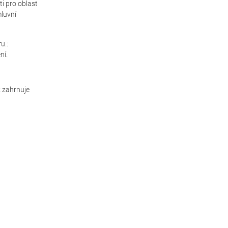
i pro oblast
mluvní
u.:
ní.
z zahrnuje