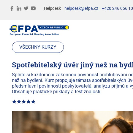
Helpdesk
helpdesk@efpa.cz
+420 246 056 1
VŠECHNY KURZY
Spotřebitelský úvěr jiný než na byd
Splňte si každoroční zákonnou povinnost prohlubování odb
než na bydlení. Kurz propojuje témata spotřebitelských ú
předsmluvní povinnosti poskytovatelů, analýzu příjmů a výd
Obsahuje praktické příklady a test znalostí.