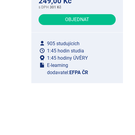
249,00 Kč
s DPH
301 Kč
OBJEDNAT
905 studujících
1:45 hodin studia
1:45 hodiny ÚVĚRY
E-learning
dodavatel:
EFPA ČR