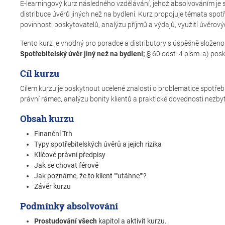
E-learningový kurz následného vzdělávání, jehož absolvováním je
distribuce úvěrů jiných než na bydlení. Kurz propojuje témata sp
povinnosti poskytovatelů, analýzu příjmů a výdajů, využití úvěrovýc
Tento kurz je vhodný pro poradce a distributory s úspěšně složen
Spotřebitelský úvěr jiný než na bydlení;
§ 60 odst. 4 písm. a) pos
Cíl kurzu
Cílem kurzu je poskytnout ucelené znalosti o problematice spotřeb
právní rámec, analýzu bonity klientů a praktické dovednosti nezb
Obsah kurzu
Finanční Trh
Typy spotřebitelských úvěrů a jejich rizika
Klíčové právní předpisy
Jak se chovat férově
Jak poznáme, že to klient ""utáhne""?
Závěr kurzu
Podmínky absolvování
Prostudování všech
kapitol a aktivit kurzu.