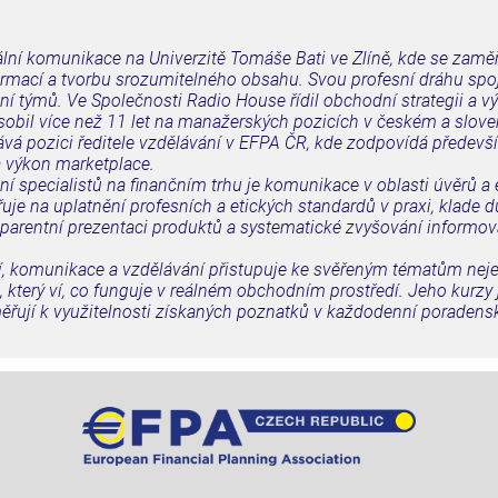
ní komunikace na Univerzitě Tomáše Bati ve Zlíně, kde se zamě
ormací a tvorbu srozumitelného obsahu. Svou profesní dráhu spoj
ní týmů. Ve Společnosti Radio House řídil obchodní strategii a v
ůsobil více než 11 let na manažerských pozicích v českém a slo
vá pozici ředitele vzdělávání v EFPA ČR, kde zodpovídá předevš
a výkon marketplace.
ní specialistů na finančním trhu je komunikace v oblasti úvěrů a 
je na uplatnění profesních a etických standardů v praxi, klade d
nsparentní prezentaci produktů a systematické zvyšování informov
ení, komunikace a vzdělávání přistupuje ke svěřeným tématům nej
k, který ví, co funguje v reálném obchodním prostředí. Jeho kurzy
měřují k využitelnosti získaných poznatků v každodenní poradensk