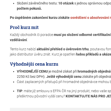
Složení závěrečného testu:
10 otázek
s jednou správnou odp
počtem pokusů.
Po úspěšném zakončení kurzu získáte
osvědčení o absolvování
Proč kurz mít
Každý obchodník či poradce
musí po složení odborné certifikačn
vzdělávání
.
Tento kurz nabízí
aktuální přehled o úvěrovém trhu
, poutavou for
jako distributor úvěru znát. Kurz je opatřen
řadou příkladů a ukáze
Výhodnější cena kurzu
VÝHODNĚJŠÍ CENU
je možné získat při
hromadných objednáv
2250 Kč bez DPH).
Ještě výhodnější cenu
získáte při objedná
Část zaplacených přístupů při hromadné objednávce mohou být 
TIP
: máte již smlouvu s EFPA ČR na jiný produkt, nebo vaše s
přeškrtnou původní vyšší cenu?
KONTAKTUJTE NÁS PRO JE