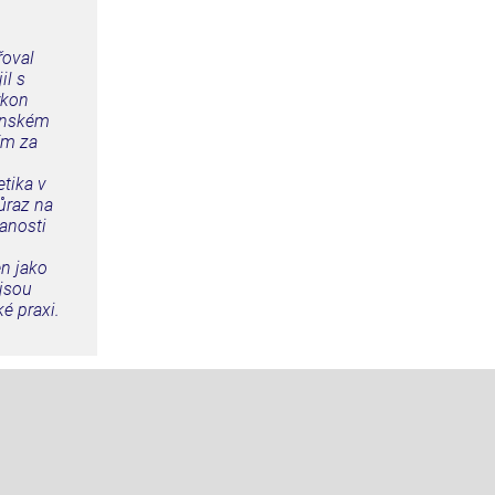
řoval
il s
ýkon
venském
ím za
etika v
ůraz na
anosti
en jako
 jsou
é praxi.