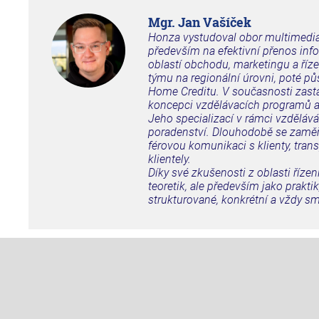
Mgr. Jan Vašíček
Honza vystudoval obor multimediál
především na efektivní přenos inf
oblastí obchodu, marketingu a říze
týmu na regionální úrovni, poté p
Home Creditu. V současnosti zastá
koncepci vzdělávacích programů 
Jeho specializací v rámci vzdělává
poradenství. Dlouhodobě se zaměřu
férovou komunikaci s klienty, tra
klientely.
Díky své zkušenosti z oblasti říz
teoretik, ale především jako prakti
strukturované, konkrétní a vždy s