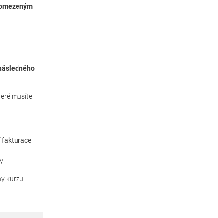
eomezeným
následného
teré musíte
 fakturace
ry
ny kurzu