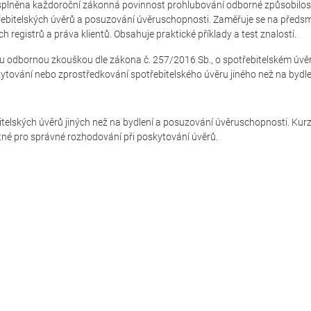
 splněna každoroční zákonná povinnost prohlubování odborné způsobilost
otřebitelských úvěrů a posuzování úvěruschopnosti. Zaměřuje se na předs
h registrů a práva klientů. Obsahuje praktické příklady a test znalostí.
ou odbornou zkouškou dle zákona č. 257/2016 Sb., o spotřebitelském úvěr
kytování nebo zprostředkování spotřebitelského úvěru jiného než na bydle
itelských úvěrů jiných než na bydlení a posuzování úvěruschopnosti. Kur
ytné pro správné rozhodování při poskytování úvěrů.