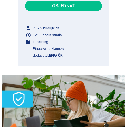
OBJEDNAT
7 095 studujících
12:00 hodin studia
E-learning
Příprava na zkoušku
dodavatel:
EFPA ČR