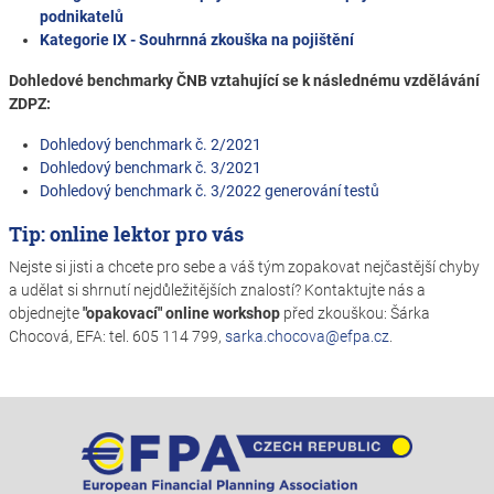
podnikatelů
Kategorie IX - Souhrnná zkouška na pojištění
Dohledové benchmarky ČNB vztahující se k následnému vzdělávání
ZDPZ:
Dohledový benchmark č. 2/2021
Dohledový benchmark č. 3/2021
Dohledový benchmark č. 3/2022 generování testů
Tip: online lektor pro vás
Nejste si jisti a chcete pro sebe a váš tým zopakovat nejčastější chyby
a udělat si shrnutí nejdůležitějších znalostí? Kontaktujte nás a
objednejte
"opakovací" online workshop
před zkouškou: Šárka
Chocová, EFA: tel. 605 114 799,
sarka.chocova@efpa.cz
.