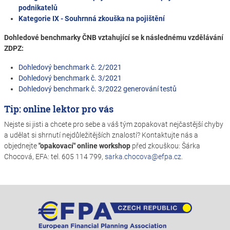
podnikatelů
Kategorie IX - Souhrnná zkouška na pojištění
Dohledové benchmarky ČNB vztahující se k následnému vzdělávání
ZDPZ:
Dohledový benchmark č. 2/2021
Dohledový benchmark č. 3/2021
Dohledový benchmark č. 3/2022 generování testů
Tip: online lektor pro vás
Nejste si jisti a chcete pro sebe a váš tým zopakovat nejčastější chyby
a udělat si shrnutí nejdůležitějších znalostí? Kontaktujte nás a
objednejte
"opakovací" online workshop
před zkouškou: Šárka
Chocová, EFA: tel. 605 114 799,
sarka.chocova@efpa.cz
.