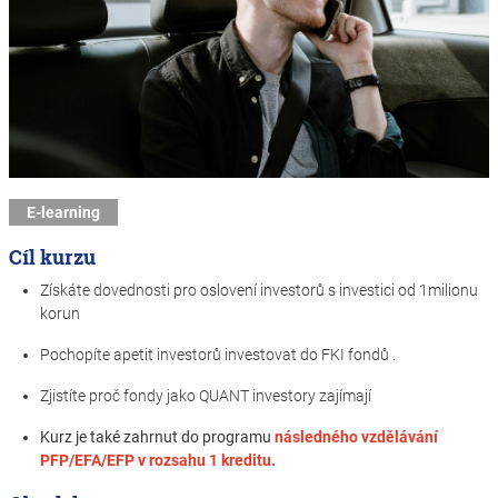
E-learning
Cíl kurzu
Získáte dovednosti pro oslovení investorů s investici od 1milionu
korun
Pochopíte apetit investorů investovat do FKI fondů .
Zjistíte proč fondy jako QUANT investory zajímají
Kurz je také zahrnut do programu
následného vzdělávání
PFP/EFA/EFP v rozsahu 1 kreditu.