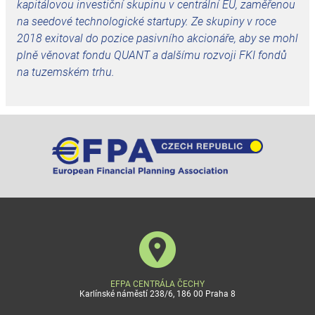
kapitálovou investiční skupinu v centrální EU, zaměřenou
na seedové technologické startupy. Ze skupiny v roce
2018 exitoval do pozice pasivního akcionáře, aby se mohl
plně věnovat fondu QUANT a dalšímu rozvoji FKI fondů
na tuzemském trhu.
EFPA CENTRÁLA ČECHY
Karlínské náměstí 238/6, 186 00 Praha 8