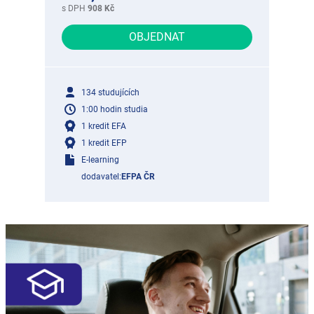
s DPH
908 Kč
OBJEDNAT
134 studujících
1:00 hodin studia
1 kredit EFA
1 kredit EFP
E-learning
dodavatel:
EFPA ČR