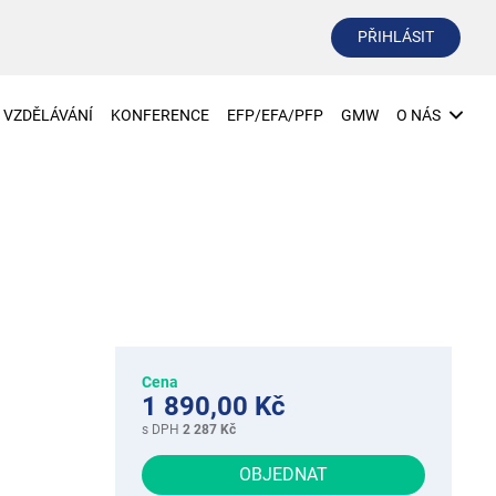
PŘIHLÁSIT
VZDĚLÁVÁNÍ
KONFERENCE
EFP/EFA/PFP
GMW
O NÁS
Cena
1 890,00 Kč
s DPH
2 287 Kč
OBJEDNAT