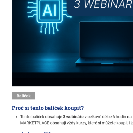
Balíček
Proč si tento balíček koupit?
Tento balíček obsahuje
3 webináře
v celkové délce 6 hodin na
MARKETPLACE obsahují vždy kurzy, které si můžete koupit i je