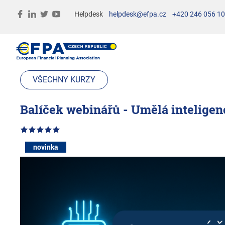
Helpdesk
helpdesk@efpa.cz
+420 246 056 1
VŠECHNY KURZY
Balíček webinářů - Umělá inteligenc
novinka