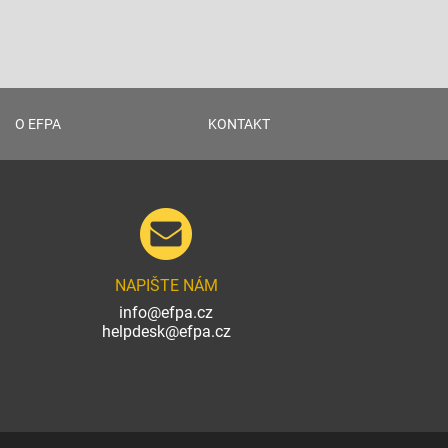
O EFPA
KONTAKT
NAPIŠTE NÁM
info@efpa.cz
helpdesk@efpa.cz