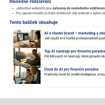
Následné vzdělávání
Jednotlivé webináře jsou
zařazeny do následného vzděláván
Pro zapsání kreditů je třeba shlédnout celý webinář a splnit
Tento balíček obsahuje
AI a vlastní brand – marketing a ob
Jak využít AI k tvorbě profesionálních po
Top AI nástroje pro finanční poradc
Pět klíčových AI nástrojů, které poradci ok
Úvod do AI pro finanční poradce
Praktický úvod do umělé inteligence, srozu