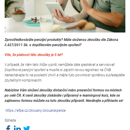
Zprostředkováváte penzijní produkty? Máte složenou zkoušku dle Zákona
č.427/2011 Sb. o doplňkovém penzijním spoření?
Víte, že platnost této zkoušky je 5 let?
V případě, že Vám tato lhůta vyprší, nemůžete dále sjednávat a servisovat
Doplňkové penzijní spoření a musíte si zajistit novou registraci na ČNB.
Nenechávejte to na poslední chvíli a mějte tuto povinnost splněnou a předejděte
zbytečným komplikacím.
Nabízíme Vám složení zkoušky distanční nebo prezenční formou na místech
po celé ČR. K ceně zkoušky získáváte i přípravný e-learningový kurz, kde se
zajímavou formou můžete na tuto zkoušku připravit. Neváhejte a přihlaste se!
https://efpa.cz/zkousky/zkouska-penze
Sdílejte