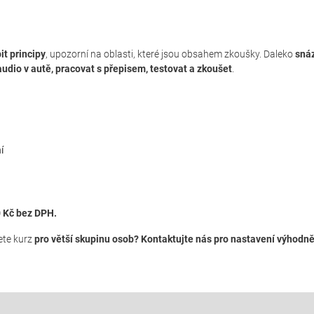
t principy
, upozorní na oblasti, které jsou obsahem zkoušky. Daleko
sná
audio v autě, pracovat s přepisem, testovat a zkoušet
.
í
0 Kč bez DPH.
te kurz
pro větší skupinu osob?
Kontaktujte nás pro nastavení výhodně