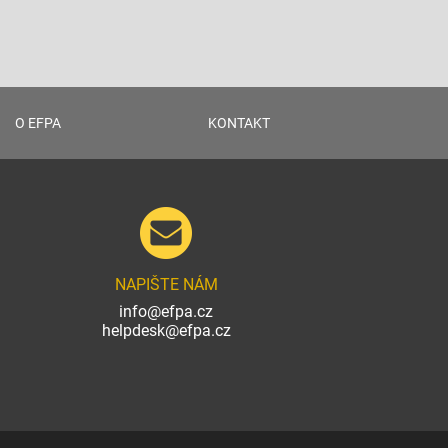
O EFPA
KONTAKT
NAPIŠTE NÁM
info@efpa.cz
helpdesk@efpa.cz