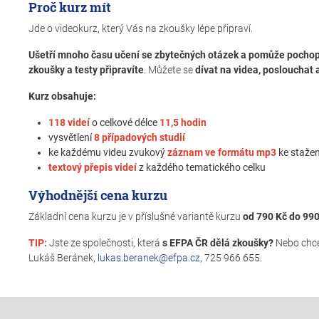
Proč kurz mít
Jde o videokurz, který Vás na zkoušky lépe připraví.
Ušetří mnoho času učení se zbytečných otázek a pomůže pochopi
zkoušky a testy připravíte
. Můžete se
dívat na videa, poslouchat 
Kurz obsahuje:
118
videí
o celkové délce
11,5 hodin
vysvětlení
8 případových studií
ke každému videu zvukový
záznam ve formátu mp3
ke stažen
textový přepis videí
z každého tematického celku
Výhodnější cena kurzu
Základní cena kurzu je v příslušné variantě kurzu
od 790 Kč do 99
TIP:
Jste ze společnosti, která
s EFPA ČR dělá zkoušky?
Nebo chce
Lukáš Beránek,
lukas.beranek@efpa.cz,
725 966 655.