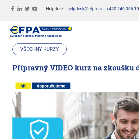
Helpdesk
helpdesk@efpa.cz
+420 246 056 1
VŠECHNY KURZY
Přípravný VIDEO kurz na zkoušku dle
hit
doporučujeme