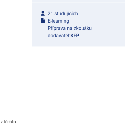
21 studujících
E-learning
Příprava na zkoušku
dodavatel:
KFP
z těchto