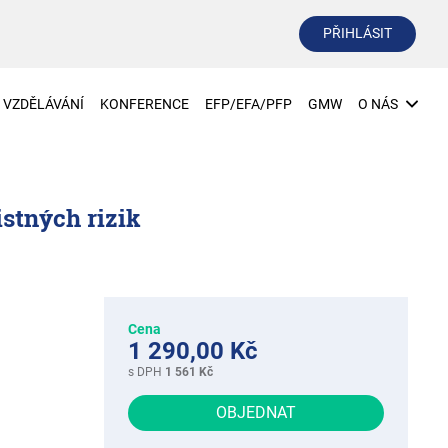
PŘIHLÁSIT
VZDĚLÁVÁNÍ
KONFERENCE
EFP/EFA/PFP
GMW
O NÁS
istných rizik
Cena
1 290,00 Kč
s DPH
1 561 Kč
OBJEDNAT