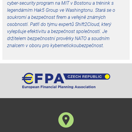
cyber-security program na MIT v Bostonu a trénink s
legendárním Hak5 Group ve Washingtonu. Stará se o
soukromí a bezpečnost firem a veřejně známých
osobností. Patří do týmu expertů Shift2Cloud, který
vylepšuje efektivitu a bezpečnost společností. Je
držitelem bezpečnostní prověrky NATO a soudním
znalcem v oboru pro kybernetickoubezpečnost.