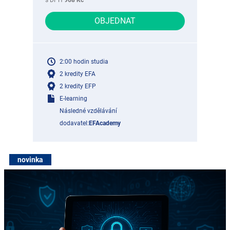
s DPH
968 Kč
OBJEDNAT
2:00 hodin studia
2 kredity EFA
2 kredity EFP
E-learning
Následné vzdělávání
dodavatel:
EFAcademy
novinka