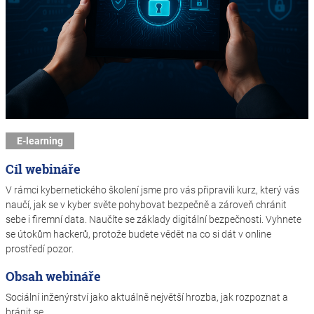
E-learning
Cíl webináře
V rámci kybernetického školení jsme pro vás připravili kurz, který vás
naučí, jak se v kyber světe pohybovat bezpečně a zároveň chránit
sebe i firemní data. Naučíte se základy digitální bezpečnosti. Vyhnete
se útokům hackerů, protože budete vědět na co si dát v online
prostředí pozor.
Obsah webináře
Sociální inženýrství jako aktuálně největší hrozba, jak rozpoznat a
bránit se