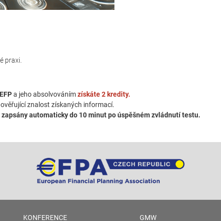
é praxi.
/EFP
a jeho absolvováním
získáte 2 kredity.
ověřující znalost získaných informací.
z
zapsány automaticky do 10 minut po úspěšném zvládnutí testu.
KONFERENCE
GMW