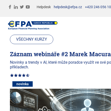
Helpdesk
helpdesk@efpa.cz
+420 246 056 1
VŠECHNY KURZY
Záznam webináře #2 Marek Macura: 
Novinky a trendy v AI, které může poradce využít ve své 
příkladech.
novinka