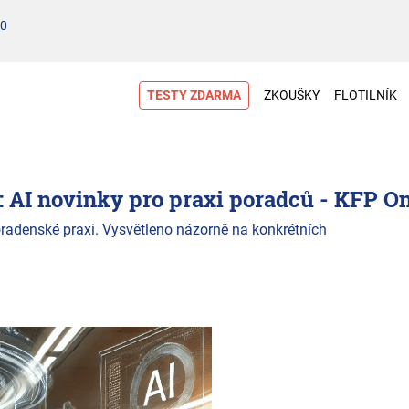
00
TESTY ZDARMA
ZKOUŠKY
FLOTILNÍK
AI novinky pro praxi poradců - KFP On
poradenské praxi. Vysvětleno názorně na konkrétních