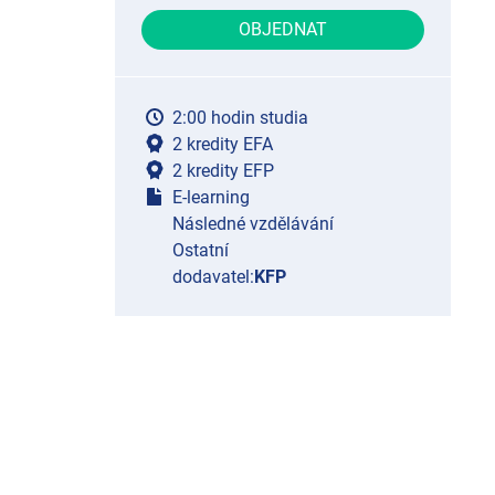
OBJEDNAT
2:00 hodin studia
2 kredity EFA
2 kredity EFP
E-learning
Následné vzdělávání
Ostatní
dodavatel:
KFP