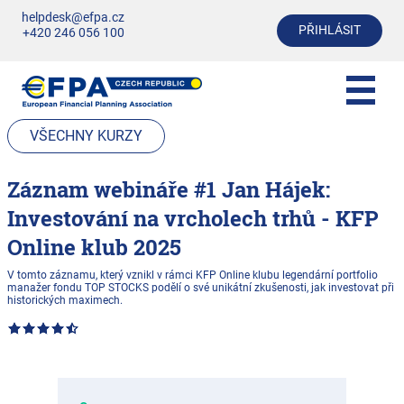
helpdesk@efpa.cz
PŘIHLÁSIT
+420 246 056 100
VŠECHNY KURZY
Záznam webináře #1 Jan Hájek:
Investování na vrcholech trhů - KFP
Online klub 2025
V tomto záznamu, který vznikl v rámci KFP Online klubu legendární portfolio
manažer fondu TOP STOCKS podělí o své unikátní zkušenosti, jak investovat při
historických maximech.