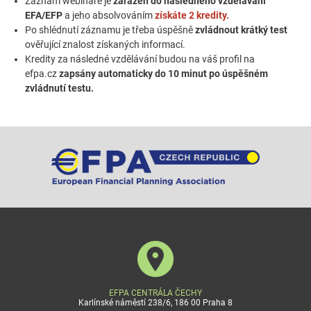
Záznam webináře je
zařazen do následného vzdělávání
EFA/EFP
a jeho absolvováním
získáte 2 kredity.
Po shlédnutí záznamu je třeba úspěšně
zvládnout krátký test
ověřující znalost získaných informací.
Kredity za následné vzdělávání budou na váš profil na
efpa.cz
zapsány automaticky do 10 minut po úspěšném
zvládnutí testu.
EFPA CENTRÁLA ČECHY
Karlínské náměstí 238/6, 186 00 Praha 8