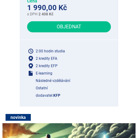
Cena
1 990,00 Kč
s DPH
2 408 Kč
OBJEDNAT
2:00 hodin studia
2 kredity EFA
2 kredity EFP
E-learning
Následné vzdělávání
Ostatní
dodavatel:
KFP
novinka