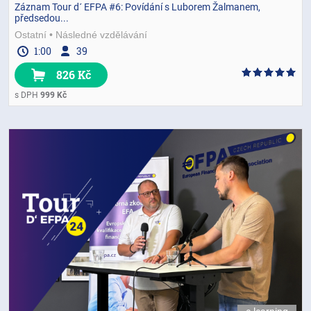
Záznam Tour d´ EFPA #6: Povídání s Luborem Žalmanem,
předsedou...
Ostatní
Následné vzdělávání
1:00
39
826 Kč
s DPH
999 Kč