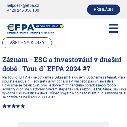
helpdesk@efpa.cz
PŘIHLÁSIT
+420 246 056 100
VŠECHNY KURZY
Záznam - ESG a investování v dnešní
době | Tour d´ EFPA 2024 #7
Na Tour d` EFPA #7 se potkáme s Lukášem Paldusem. Dotkneme se témat, která
jsou stále aktuální. Tedy jestli je výhodnější aktivní nebo pasivní investice.
Pokusíme se rozklíčovat, proč je dobré mít finančního poradce nebo robot-
advisory či online platformy. Světem stejně tak stále rezonuje ESG téma. Jak jsou
výkonné ESG investice a dávají vůbec smysl? A co na to klienti? To a mnohé další
se dozvíte na naší Tour d` EFPA #7.