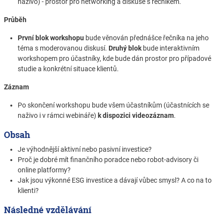
naživo) - prostor pro networking a diskuse s řečníkem.
Průběh
První blok workshopu
bude věnován přednášce řečníka na jeho
téma s moderovanou diskusí.
Druhý blok
bude interaktivním
workshopem pro účastníky, kde bude dán prostor pro případové
studie a konkrétní situace klientů.
Záznam
Po skončení workshopu bude všem účastníkům (účastnících se
naživo i v rámci webináře)
k dispozici videozáznam
.
Obsah
Je výhodnější aktivní nebo pasivní investice?
Proč je dobré mít finančního poradce nebo robot-advisory či
online platformy?
Jak jsou výkonné ESG investice a dávají vůbec smysl? A co na to
klienti?
Následné vzdělávání