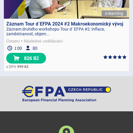
e-learning
Záznam Tour d´EFPA 2024 #2 Makroekonomický vývoj
Záznam druhého workshopu Tour d´ EFPA #2: Inflace,
zaměstnanost, objem...
Ostatní
Následné vzdělávání
1:00
80
826 Kč
s DPH
999 Kč