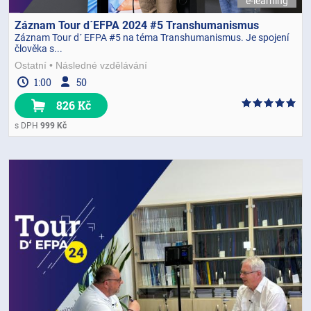
e-learning
Záznam Tour d´EFPA 2024 #5 Transhumanismus
Záznam Tour d´ EFPA #5 na téma Transhumanismus. Je spojení
člověka s...
Ostatní
Následné vzdělávání
1:00
50
826 Kč
s DPH
999 Kč