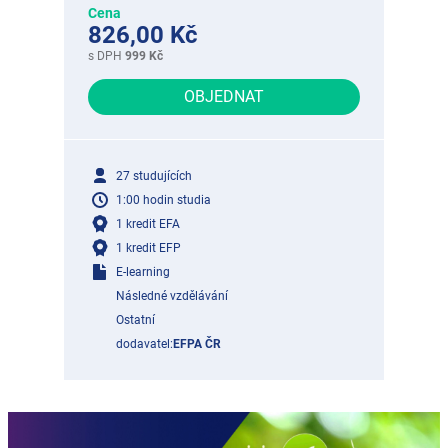
Cena
826,00 Kč
s DPH
999 Kč
OBJEDNAT
27 studujících
1:00 hodin studia
1 kredit EFA
1 kredit EFP
E-learning
Následné vzdělávání
Ostatní
dodavatel:
EFPA ČR