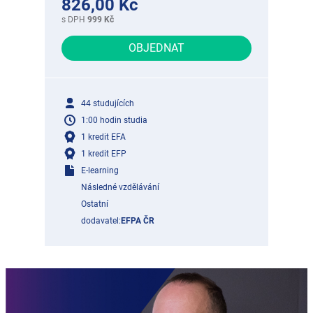
826,00 Kč
s DPH
999 Kč
OBJEDNAT
44 studujících
1:00 hodin studia
1 kredit EFA
1 kredit EFP
E-learning
Následné vzdělávání
Ostatní
dodavatel:
EFPA ČR