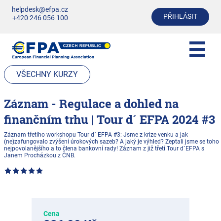
helpdesk@efpa.cz
PŘIHLÁSIT
+420 246 056 100
VŠECHNY KURZY
Záznam - Regulace a dohled na
finančním trhu | Tour d´ EFPA 2024 #3
Záznam třetího workshopu Tour d´ EFPA #3: Jsme z krize venku a jak
(ne)zafungovalo zvýšení úrokových sazeb? A jaký je výhled? Zeptali jsme se toho
nejpovolanějšího a to člena bankovní rady! Záznam z již třetí Tour d`EFPA s
Janem Procházkou z ČNB.
Cena