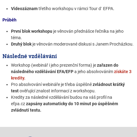
Videozáznam
třetího workshopu v rámci Tour d` EFPA.
Průběh
První blok workshopu
je věnován přednášce řečníka na jeho
téma.
Druhý blok
je věnován moderované diskusi s Janem Procházkou.
Následné vzdělávání
Workshop (webinář i jeho prezenční forma) je
zařazen do
následného vzdělávání EFA/EFP
a jeho absolvováním
získáte 3
kredity.
Pro absolvování webináře je třeba úspěšně
zvládnout krátký
test
ověřující znalost informací z workshopu.
Kredity za následné vzdělávání budou na váš profil na
efpa.cz
zapsány automaticky do 10 minut po úspěšném
zvládnutí testu.