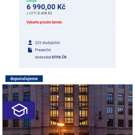
Cena
6 990,00 Kč
s DPH
8 458 Kč
Vyberte prosím termín
223 studujících
Prezenční
dodavatel:
EFPA ČR
doporučujeme