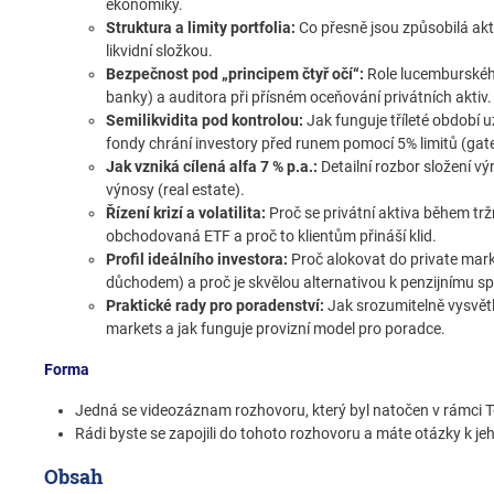
ekonomiky.
Struktura a limity portfolia:
Co přesně jsou způsobilá akt
likvidní složkou.
Bezpečnost pod „principem čtyř očí“:
Role lucemburského
banky) a auditora při přísném oceňování privátních aktiv.
Semilikvidita pod kontrolou:
Jak funguje tříleté období 
fondy chrání investory před runem pomocí 5% limitů (gat
Jak vzniká cílená alfa 7 % p.a.:
Detailní rozbor složení vý
výnosy (real estate).
Řízení krizí a volatilita:
Proč se privátní aktiva během tr
obchodovaná ETF a proč to klientům přináší klid.
Profil ideálního investora:
Proč alokovat do private marke
důchodem) a proč je skvělou alternativou k penzijnímu sp
Praktické rady pro poradenství:
Jak srozumitelně vysvětli
markets a jak funguje provizní model pro poradce.
Forma
Jedná se videozáznam rozhovoru, který byl natočen v rámci 
Rádi byste se zapojili do tohoto rozhovoru a máte otázky k j
Obsah