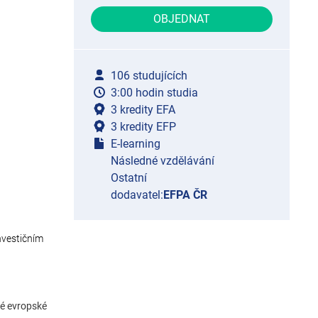
OBJEDNAT
106 studujících
3:00 hodin studia
3 kredity EFA
3 kredity EFP
E-learning
Následné vzdělávání
Ostatní
dodavatel:
EFPA ČR
investičním
lné evropské