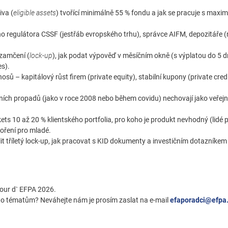
iva (
eligible assets
) tvořící minimálně 55 % fondu a jak se pracuje s maxi
 regulátora CSSF (jestřáb evropského trhu), správce AIFM, depozitáře (
uzamčení (
lock-up
), jak podat výpověď v měsíčním okně (s výplatou do 5 d
es).
nosů – kapitálový růst firem (private equity), stabilní kupony (private cred
žních propadů (jako v roce 2008 nebo během covidu) nechovají jako veřej
ts 10 až 20 % klientského portfolia, pro koho je produkt nevhodný (lidé 
oření pro mladé.
t tříletý lock-up, jak pracovat s KID dokumenty a investičním dotazníkem
Tour d` EFPA 2026.
eho tématům? Neváhejte nám je prosím zaslat na e-mail
efaporadci@efpa