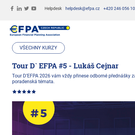
Helpdesk
helpdesk@efpa.cz
+420 246 056 1
VŠECHNY KURZY
Tour D` EFPA #5 - Lukáš Cejnar
Tour D’EFPA 2026 vám vždy přinese odborné přednášky z
poradenská témata.