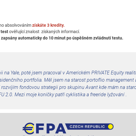
eho absolvováním
získáte 3 kredity.
 test
ověřující znalost získaných informací.
z
zapsány automaticky do 10 minut po úspěšném zvládnutí testu.
i na Yale, poté jsem pracoval v Americkém PRIVATE Equity reali
idenčního portfolia. Měl jsem na starost portoflio management 
rozvíjím fondovou strategii pro skupinu Avant kde mám na star
2.0. Mezi moje koníčky patří cyklistika a freeride lyžování .