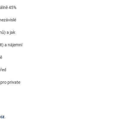
málně 45%
nezávislé
nů) a jak
it) a nájemní
ně
před
 pro private
.cz
.