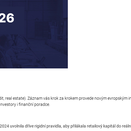
 credit, real estate). Záznam vás krok za krokem provede novým evropským 
investory i finanční poradce.
024 uvolnila dříve rigidní pravidla, aby přilákala retailový kapitál do reá