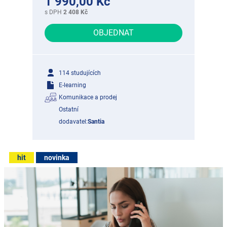
1 990,00 Kč
s DPH
2 408 Kč
OBJEDNAT
114 studujících
E-learning
Komunikace a prodej
Ostatní
dodavatel:
Santia
hit
novinka