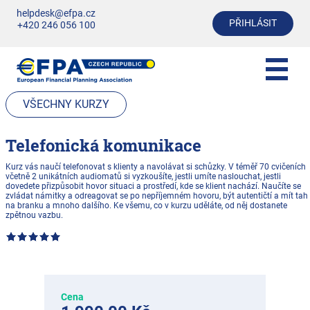
helpdesk@efpa.cz
PŘIHLÁSIT
+420 246 056 100
VŠECHNY KURZY
Telefonická komunikace
Kurz vás naučí telefonovat s klienty a navolávat si schůzky. V téměř 70 cvičeních
včetně 2 unikátních audiomatů si vyzkoušíte, jestli umíte naslouchat, jestli
dovedete přizpůsobit hovor situaci a prostředí, kde se klient nachází. Naučíte se
zvládat námitky a odreagovat se po nepříjemném hovoru, být autentičtí a mít tah
na branku a mnoho dalšího. Ke všemu, co v kurzu uděláte, od něj dostanete
zpětnou vazbu.
Cena