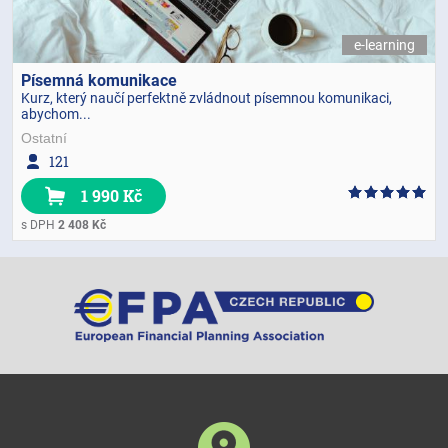
e-learning
Písemná komunikace
Kurz, který naučí perfektně zvládnout písemnou komunikaci,
abychom...
Ostatní
121
1 990 Kč
s DPH
2 408 Kč