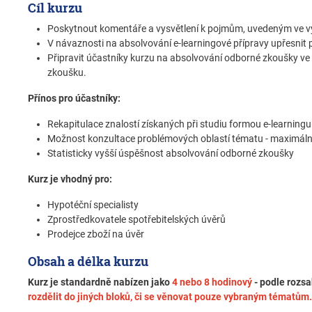
Cíl kurzu
Poskytnout komentáře a vysvětlení k pojmům, uvedeným ve 
V návaznosti na absolvování e-learningové přípravy upřesnit
Připravit účastníky kurzu na absolvování odborné zkoušky v
zkoušku.
Přínos pro účastníky:
Rekapitulace znalostí získaných při studiu formou e-learningu
Možnost konzultace problémových oblastí tématu - maximál
Statisticky vyšší úspěšnost absolvování odborné zkoušky
Kurz je vhodný pro:
Hypotéční specialisty
Zprostředkovatele spotřebitelských úvěrů
Prodejce zboží na úvěr
Obsah a délka kurzu
Kurz je standardně nabízen jako
4 nebo 8 hodinový
- podle rozsa
rozdělit do jiných bloků, či se věnovat pouze vybraným tématům.