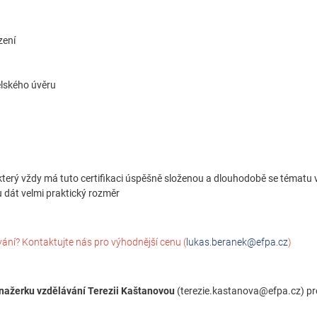
zení
elského úvěru
terý vždy má tuto certifikaci úspěšně složenou a dlouhodobě se tématu 
u dát velmi praktický rozměr
vání? Kontaktujte nás pro výhodnější cenu (
lukas.beranek@efpa.cz
)
nažerku vzdělávání Terezii Kaštanovou
(terezie.kastanova@efpa.cz) pr