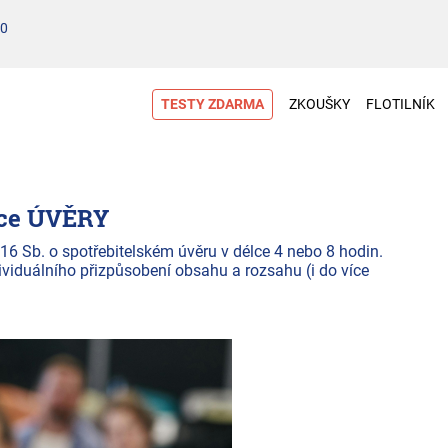
00
TESTY ZDARMA
ZKOUŠKY
FLOTILNÍK
šce ÚVĚRY
16 Sb. o spotřebitelském úvěru v délce 4 nebo 8 hodin.
ividuálního přizpůsobení obsahu a rozsahu (i do více