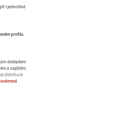
t i jednotlivě
svém profilu.
azným dokladem
ní a zajištění.
 a) distribuce
- Souhrnná