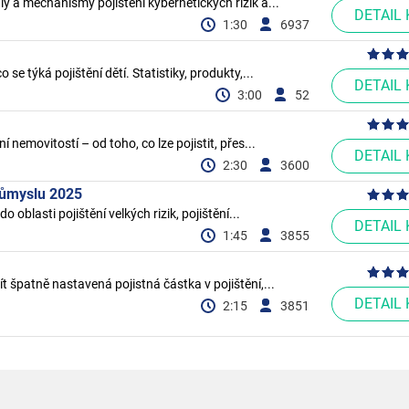
y a mechanismy pojištění kybernetických rizik a...
DETAIL
1:30
6937
e týká pojištění dětí. Statistiky, produkty,...
DETAIL
3:00
52
 nemovitostí – od toho, co lze pojistit, přes...
DETAIL
2:30
3600
růmyslu 2025
oblasti pojištění velkých rizik, pojištění...
DETAIL
1:45
3855
 špatně nastavená pojistná částka v pojištění,...
DETAIL
2:15
3851