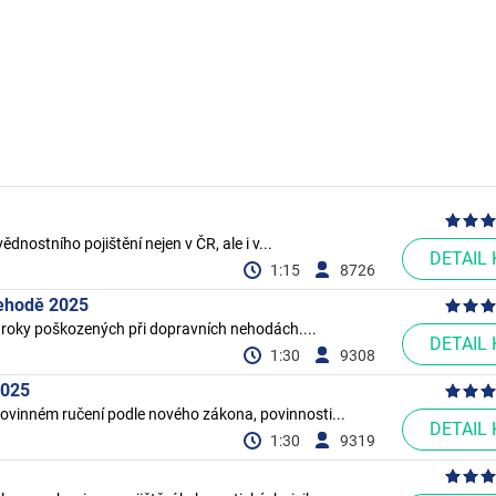
nostního pojištění nejen v ČR, ale i v...
DETAIL
1:15
8726
nehodě 2025
nároky poškozených při dopravních nehodách....
DETAIL
1:30
9308
2025
povinném ručení podle nového zákona, povinnosti...
DETAIL
1:30
9319