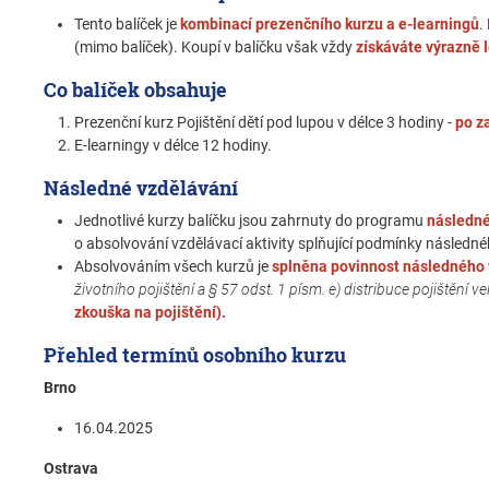
Tento balíček je
kombinací prezenčního kurzu a e-learningů
.
(mimo balíček). Koupí v balíčku však vždy
získáváte výrazně l
Co balíček obsahuje
Prezenční kurz Pojištění dětí pod lupou v délce 3 hodiny -
po z
E-learningy v délce 12 hodiny.
Následné vzdělávání
Jednotlivé kurzy balíčku jsou zahrnuty do programu
následné
o absolvování vzdělávací aktivity splňující podmínky následnéh
Absolvováním všech kurzů je
splněna povinnost následného 
životního pojištění a § 57 odst. 1 písm. e) distribuce pojištění ve
zkouška na pojištění).
Přehled termínů osobního kurzu
Brno
16.04.2025
Ostrava