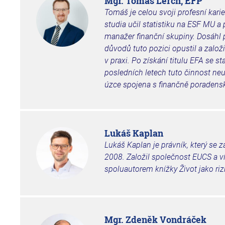
Mgr. Tomáš Lerch, EFP
Tomáš je celou svoji profesní kar
studia učil statistiku na ESF MU a 
manažer finanční skupiny. Dosáhl 
důvodů tuto pozici opustil a založi
v praxi. Po získání titulu EFA se 
posledních letech tuto činnost neust
úzce spojena s finančně poradens
Lukáš Kaplan
Lukáš Kaplan je právník, který se 
2008. Založil společnost EUCS a víc
spoluautorem knížky Život jako riz
Mgr. Zdeněk Vondráček