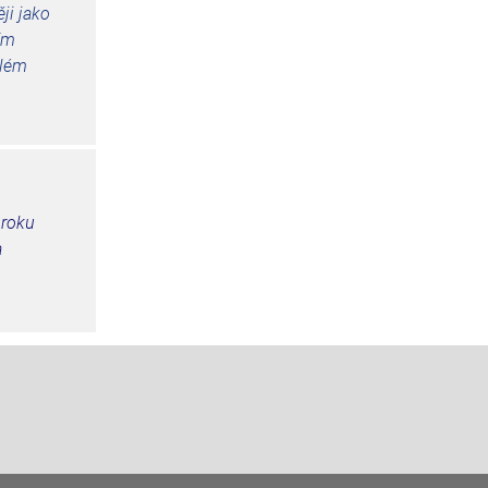
ji jako
ím
elém
 roku
a