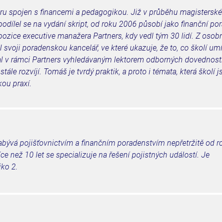
ieru spojen s financemi a pedagogikou. Již v průběhu magistersk
podílel se na vydání skript, od roku 2006 působí jako finanční po
pozice executive manažera Partners, kdy vedl tým 30 lidí. Z osob
l svoji poradenskou kancelář, ve které ukazuje, že to, co školí umí
stal v rámci Partners vyhledávaným lektorem odborných dovedností
ále rozvíjí. Tomáš je tvrdý praktik, a proto i témata, která školí 
kou praxí.
zabývá pojišťovnictvím a finančním poradenstvím nepřetržitě od r
e než 10 let se specializuje na řešení pojistných událostí. Je
iko 2.