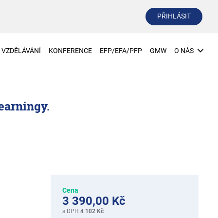
PŘIHLÁSIT
VZDĚLÁVÁNÍ
KONFERENCE
EFP/EFA/PFP
GMW
O NÁS
learningy.
Cena
3 390,00 Kč
s DPH
4 102 Kč