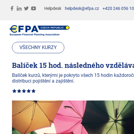
Helpdesk
helpdesk@efpa.cz
+420 246 056 1
VŠECHNY KURZY
Balíček 15 hod. následného vzděláván
Balíček kurzů, kterými je pokryto všech 15 hodin každoro
distribuci pojištění a zajištění.