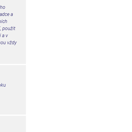
ého
radce a
ních
, použít
 a v
jsou vždy
oku