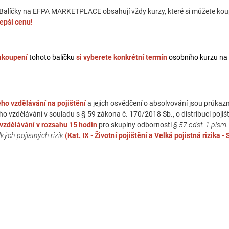
 Balíčky na EFPA MARKETPLACE obsahují vždy kurzy, které si můžete koupi
epší cenu!
akoupení
tohoto balíčku
si vyberete konkrétní termín
osobního kurzu na 
ho vzdělávání na pojištění
a jejich osvědčení o absolvování jsou průk
o vzdělávání v souladu s § 59 zákona č. 170/2018 Sb., o distribuci pojiště
vzdělávání v rozsahu 15 hodin
pro skupiny odbornosti
§ 57 odst. 1 písm.
lkých pojistných rizik
(Kat. IX - Životní pojištění a Velká pojistná rizika 