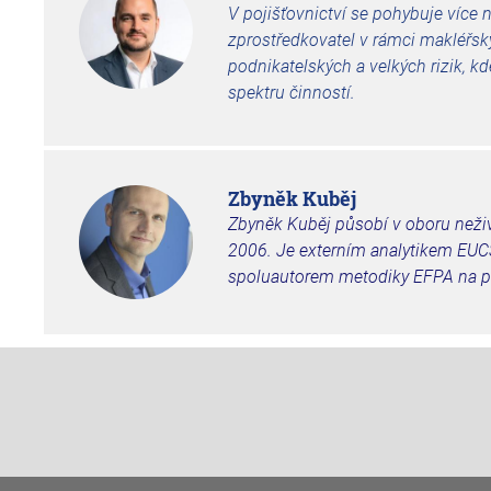
V pojišťovnictví se pohybuje více n
zprostředkovatel v rámci makléřsk
podnikatelských a velkých rizik, kd
spektru činností.
Zbyněk Kuběj
Zbyněk Kuběj
působí v oboru neživ
2006. Je externím analytikem EUCS
spoluautorem metodiky EFPA na po