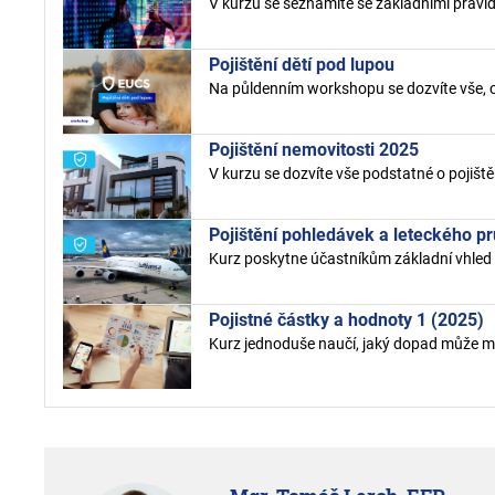
V kurzu se seznámíte se základními pravidl
Pojištění dětí pod lupou
Na půldenním workshopu se dozvíte vše, co s
Pojištění nemovitosti 2025
V kurzu se dozvíte vše podstatné o pojištění
Pojištění pohledávek a leteckého p
Kurz poskytne účastníkům základní vhled do 
Pojistné částky a hodnoty 1 (2025)
Kurz jednoduše naučí, jaký dopad může mít