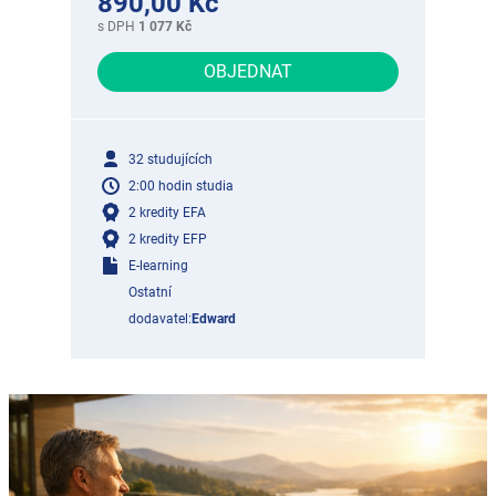
890,00 Kč
s DPH
1 077 Kč
OBJEDNAT
32 studujících
2:00 hodin studia
2 kredity EFA
2 kredity EFP
E-learning
Ostatní
dodavatel:
Edward