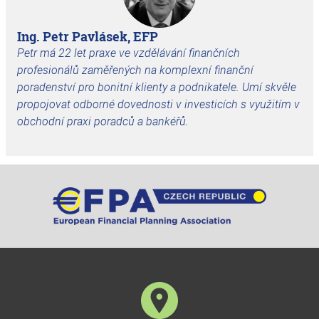
Ing. Petr Pavlásek, EFP
Petr má 22 let praxe ve vzdělávání finančních
profesionálů zaměřených na komplexní finanční
poradenství pro bonitní klienty a podnikatele. Umí skvěle
propojovat odborné dovednosti v investicích s využitím v
obchodní praxi poradců a bankéřů.