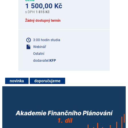
1 500,00 Kč
s DPH
1 815 Kč
Žádný dostupný termín
3:00 hodin studia
Webinář
Ostatní
dodavatel:
KFP
novinka
doporučujeme