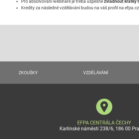
Pro absolvování webináře je třeba úspěšně
zvládnout krátký 
Kredity za následné vzdělávání budou na váš profil na efpa.c
ZKOUŠKY
VZDĚLÁVÁNÍ
EFPA CENTRÁLA ČECHY
Karlínské náměstí 238/6, 186 00 Pr