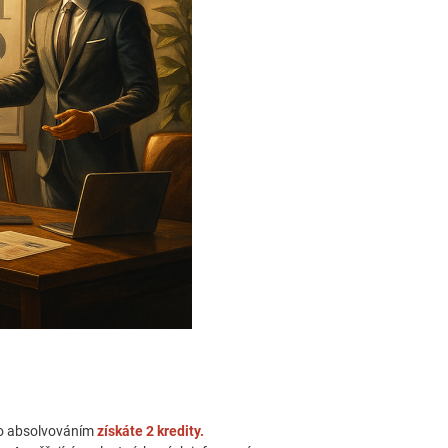
o absolvováním
získáte 2 kredity.