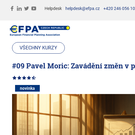
Helpdesk
helpdesk@efpa.cz
+420 246 056 1
VŠECHNY KURZY
#09 Pavel Moric: Zavádění změn v p
novinka