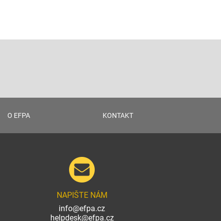
O EFPA
KONTAKT
NAPIŠTE NÁM
info@efpa.cz
helpdesk@efpa.cz