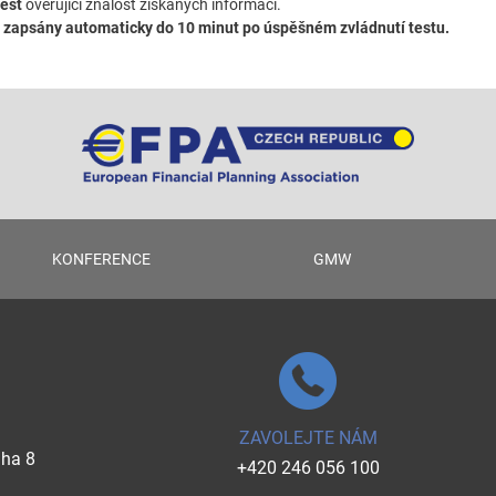
test
ověřující znalost získaných informací.
z
zapsány automaticky do 10 minut po úspěšném zvládnutí testu.
KONFERENCE
GMW
ZAVOLEJTE NÁM
aha 8
+420 246 056 100