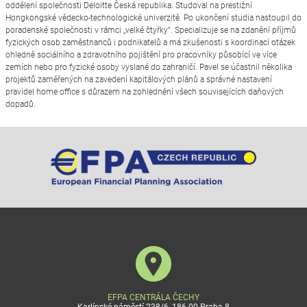
oddělení společnosti Deloitte Česká republika. Studoval na prestižní
Hongkongské vědecko-technologické univerzitě. Po ukončení studia nastoupil do
poradenské společnosti v rámci „velké čtyřky“. Specializuje se na zdanění příjmů
fyzických osob zaměstnanců i podnikatelů a má zkušenosti s koordinací otázek
ohledně sociálního a zdravotního pojištění pro pracovníky působící ve více
zemích nebo pro fyzické osoby vyslané do zahraničí. Pavel se účastnil několika
projektů zaměřených na zavedení kapitálových plánů a správné nastavení
pravidel home office s důrazem na zohlednění všech souvisejících daňových
dopadů.
EFPA CENTRÁLA ČECHY