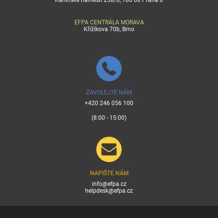
Karlínské náměstí 238/6, 186 00 Praha 8
EFPA CENTRÁLA MORAVA
Křižíkova 70b, Brno
ZAVOLEJTE NÁM
+420 246 056 100
(8:00 - 15:00)
NAPIŠTE NÁM
info@efpa.cz
helpdesk@efpa.cz