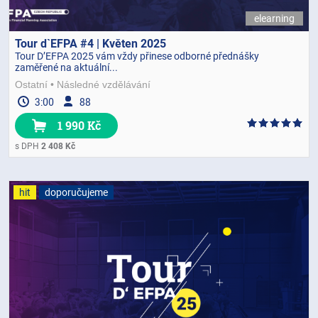
elearning
Tour d`EFPA #4 | Květen 2025
Tour D’EFPA 2025 vám vždy přinese odborné přednášky
zaměřené na aktuální...
Ostatní
Následné vzdělávání
3:00
88
1 990 Kč
s DPH
2 408 Kč
hit
doporučujeme