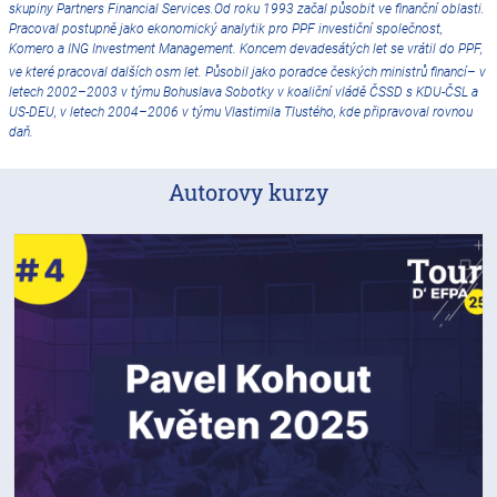
skupiny Partners Financial Services.Od roku 1993 začal působit ve finanční oblasti.
Pracoval postupně jako ekonomický analytik pro PPF investiční společnost ,
Komero a ING Investment Management . Koncem devadesátých let se vrátil do PPF,
ve které pracoval dalších osm let.
Působil jako poradce českých ministrů financí – v
letech 2002–2003 v týmu Bohuslava Sobotky v koaliční vládě ČSSD s KDU-ČSL a
US-DEU, v letech 2004–2006 v týmu Vlastimila Tlustého , kde připravoval rovnou
daň.
Autorovy kurzy