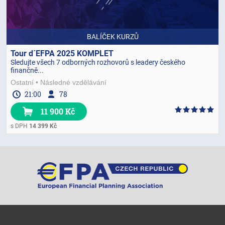
BALÍČEK KURZŮ
Tour d´EFPA 2025 KOMPLET
Sledujte všech 7 odborných rozhovorů s leadery českého
finančně...
Ostatní
Následné vzdělávání
21:00
78
11 900 Kč
s DPH
14 399 Kč