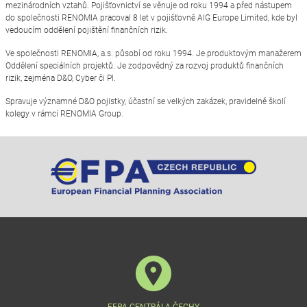
mezinárodních vztahů. Pojišťovnictví se věnuje od roku 1994 a před nástupem
do společnosti RENOMIA pracoval 8 let v pojišťovně AIG Europe Limited, kde byl
vedoucím oddělení pojištění finančních rizik.
Ve společnosti RENOMIA, a.s. působí od roku 1994. Je produktovým manažerem
Oddělení speciálních projektů. Je zodpovědný za rozvoj produktů finančních
rizik, zejména D&O, Cyber či PI.
Spravuje významné D&O pojistky, účastní se velkých zakázek, pravidelně školí
kolegy v rámci RENOMIA Group.