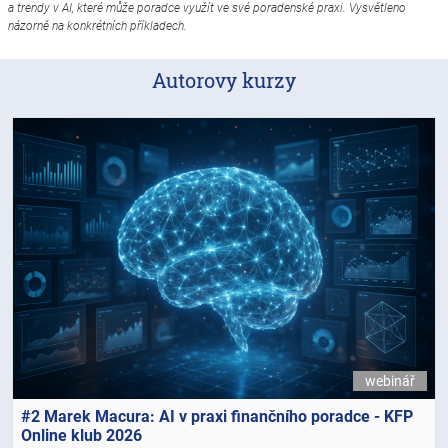
a trendy v AI, které může poradce využít ve své poradenské praxi. Vysvětleno
názorně na konkrétních příkladech.
Autorovy kurzy
webinář
#2 Marek Macura: AI v praxi finančního poradce - KFP
Online klub 2026